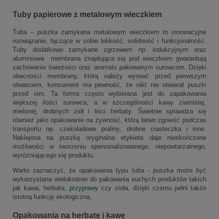
Tuby papierowe z metalowym wieczkiem
Tuba
– puszka zamykana metalowym wieczkiem to innowacyjne
rozwiązanie, łączące w sobie lekkość, solidność i funkcjonalność.
Tuby dodatkowo zamykane zgrzewem np. indukcyjnym oraz
aluminiowa membrana znajdująca się pod wieczkiem gwarantują
zachowanie świeżości oraz aromatu pakowanym surowcom. Dzięki
obecności membrany, którą należy wyrwać przed pierwszym
otwarciem, konsument ma pewność, że nikt nie otwierał puszki
przed nim. Ta forma często wybierana jest do zapakowania
większej ilości surowca, a w szczególności kawy ziarnistej,
mielonej, drobnych ziół i liści herbaty. Świetnie sprawdza się
również jako opakowanie na żywność, którą łatwo zgnieść podczas
transportu np. czekoladowe praliny, drobne ciasteczka i inne.
Naklejona na puszkę oryginalna etykieta daje nieskończone
możliwości w tworzeniu spersonalizowanego, niepowtarzalnego,
wyróżniającego się produktu.
Warto zaznaczyć, że opakowania typu tuba - puszka może być
wykorzystana wielokrotnie do pakowania suchych produktów takich
jak kawa, herbata,
przyprawy
czy zioła, dzięki czemu pełni także
istotną funkcję ekologiczną.
Opakowania na herbatę i kawę