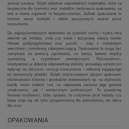
aromat surowca. Dzięki doborowi odpowiednich materiałów, które są
bezpieczne dla żywności oraz metodzie zamknięcia opakowania, są
one w stanie zapewnić to bezpieczeństwo. Jednak opakowanie to
również wyraz estetyki i odbiór pozytywnych wrażeń przez
konsumenta.
Do najpopularniejszych opakowań na żywność suchą i sypką taką
właśnie jak herbata, zioła czy kawa i przyprawy należą torebki
foliowe (polipropylenowe) oraz puszki – tuby z metalowym
wieczkiem i membraną zabezpieczającą. Opakowania te mogą być
zamykane za pomocą zgrzewania, co tworzy barierę między
żywnością, a czynnikami zewnętrznymi. Różnorodność,
kreatywność w doborze odpowiedniej etykiety pozwalają wytwórcom
wpłynąć na odczucia i emocje konsumenta – odbiorcę sięgającego
po wytworzony produkt. Dzięki zróżnicowanym opcjom opakowań,
różnorodności kolorów i przekazów (naniesionym np. na etykiecie),
każdy może znaleźć coś, co odpowiada zarówno jego gustowi
smakowemu, jak i estetycznym preferencjom. To prawdziwy
festiwal możliwości, który sprawia, że codzienne picie herbaty czy
kawy
staje się nie tylko przyjemnością dla podniebienia, ale także
dla oczu.
OPAKOWANIA