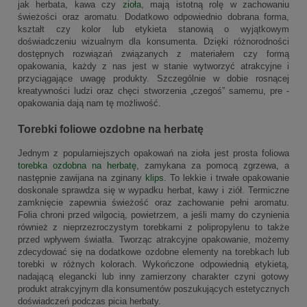
jak herbata, kawa czy
zioła
, mają istotną rolę w zachowaniu
świeżości oraz aromatu. Dodatkowo odpowiednio dobrana forma,
kształt czy kolor lub etykieta stanowią o wyjątkowym
doświadczeniu wizualnym dla konsumenta. Dzięki różnorodności
dostępnych rozwiązań związanych z materiałem czy formą
opakowania, każdy z nas jest w stanie wytworzyć atrakcyjne i
przyciągające uwagę produkty. Szczególnie w dobie rosnącej
kreatywności ludzi oraz chęci stworzenia „czegoś” samemu, pre -
opakowania dają nam tę możliwość.
Torebki foliowe ozdobne na herbatę
Jednym z popularniejszych opakowań na zioła jest prosta foliowa
torebka ozdobna na herbatę
, zamykana za pomocą zgrzewa, a
następnie zawijana na zginany
klips
. To lekkie i trwałe opakowanie
doskonale sprawdza się w wypadku herbat, kawy i ziół. Termiczne
zamknięcie zapewnia świeżość oraz zachowanie pełni aromatu.
Folia chroni przed wilgocią, powietrzem, a jeśli mamy do czynienia
również z nieprzezroczystym torebkami z polipropylenu to także
przed wpływem światła. Tworząc atrakcyjne opakowanie, możemy
zdecydować się na dodatkowe ozdobne elementy na torebkach lub
torebki w różnych kolorach. Wykończone odpowiednią etykietą,
nadającą elegancki lub inny zamierzony charakter czyni gotowy
produkt atrakcyjnym dla konsumentów poszukujących estetycznych
doświadczeń podczas picia herbaty.