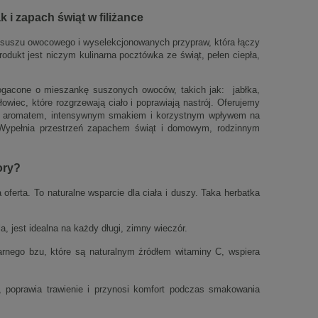
i zapach świąt w filiżance
 suszu owocowego i wyselekcjonowanych przypraw, która łączy
rodukt jest niczym kulinarna pocztówka ze świąt, pełen ciepła,
ogacone o mieszankę suszonych owoców, takich jak: jabłka,
ałowiec, które rozgrzewają ciało i poprawiają nastrój. Oferujemy
m aromatem, intensywnym smakiem i korzystnym wpływem na
! Wypełnia przestrzeń zapachem świąt i domowym, rodzinnym
ory?
ferta. To naturalne wsparcie dla ciała i duszy. Taka herbatka
la, jest idealna na każdy długi, zimny wieczór.
rnego bzu, które są naturalnym źródłem witaminy C, wspiera
, poprawia trawienie i przynosi komfort podczas smakowania