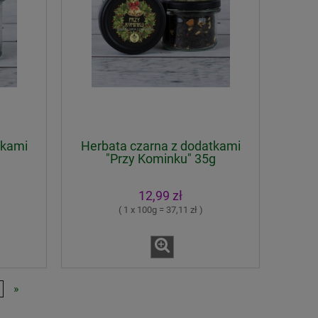
tkami
Herbata czarna z dodatkami
"Przy Kominku" 35g
12,99 zł
( 1 x 100g = 37,11 zł )
»