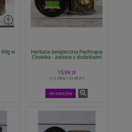
 60g w
Herbata świąteczna Pachnąca
Choinka - zielona z dodatkami
50g
15,99 zł
( 1 x 100g = 31,98 zł )
do koszyka