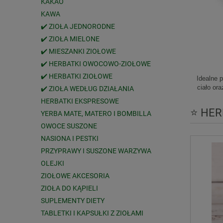
KAKAO
KAWA
✔️ ZIOŁA JEDNORODNE
✔️ ZIOŁA MIELONE
✔️ MIESZANKI ZIOŁOWE
✔️ HERBATKI OWOCOWO-ZIOŁOWE
✔️ HERBATKI ZIOŁOWE
Idealne 
ciało or
✔️ ZIOŁA WEDŁUG DZIAŁANIA
HERBATKI EKSPRESOWE
⭐ HER
YERBA MATE, MATERO I BOMBILLA
OWOCE SUSZONE
NASIONA I PESTKI
PRZYPRAWY I SUSZONE WARZYWA
OLEJKI
ZIOŁOWE AKCESORIA
ZIOŁA DO KĄPIELI
SUPLEMENTY DIETY
TABLETKI I KAPSUŁKI Z ZIOŁAMI