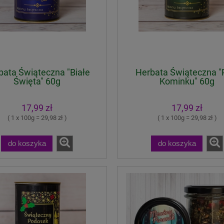
bata Świąteczna "Białe
Herbata Świąteczna "
Święta" 60g
Kominku" 60g
17,99 zł
17,99 zł
( 1 x 100g = 29,98 zł )
( 1 x 100g = 29,98 zł )
do koszyka
do koszyka