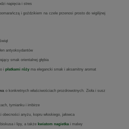
dzi napięcia i stres
arańczą i goździkiem na czele przenosi prosto do wigilijnej
świąt
ełen antyoksydantów
ący smak orientalnej głębia
o i
płatkami róży
ma elegancki smak i aksamitny aromat
owa
o konkretnych właściwościach prozdrowotnych. Zioła i susz
ach, tymianku i imbirze
i obecności anyżu, kopru włoskiego, jałowca
iskusa i lipy, a także
kwiatom nagietka
i malwy