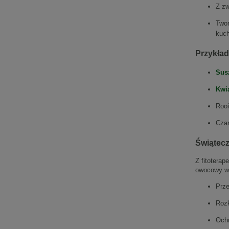
Z zw
Twor
kuch
Przykła
Sus
Kwi
Roo
Czar
Świątec
Z fitotera
owocowy w 
Prze
Rozk
Ochr