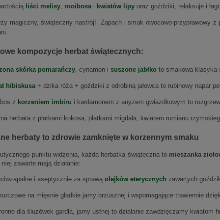
artością
liści melisy
,
rooibosa
i
kwiatów lipy
oraz goździki, relaksuje i łago
zy magiczny, świąteczny nastrój! Zapach i smak owocowo-przyprawowy z pom
ni.
dowe kompozycje herbat świątecznych:
zona skórka pomarańczy
, cynamon i
suszone jabłko
to smakowa klasyka 
at hibiskusa
+ dzika róża + goździki z odrobiną jałowca to rubinowy napar p
ibos z
korzeniem imbiru
i kardamonem z anyżem gwiazdkowym to rozgrzewaj
na herbata z płatkami kokosa, płatkami migdała, kwiatem rumianu rzymskieg
zne herbaty to zdrowie zamknięte w korzennym smaku
peutycznego punktu widzenia, każda herbatka świąteczna to
mieszanka zioł
niej zawarte mają działanie:
ciwzapalne i aseptycznie za sprawą
olejków eterycznych
zawartych goździk
urczowe na mięsnie gładkie jamy brzusznej i wspomagające trawiennie dzięk
onne dla śluzówek gardła, jamy ustnej to działanie zawdzięczamy kwiatom hib