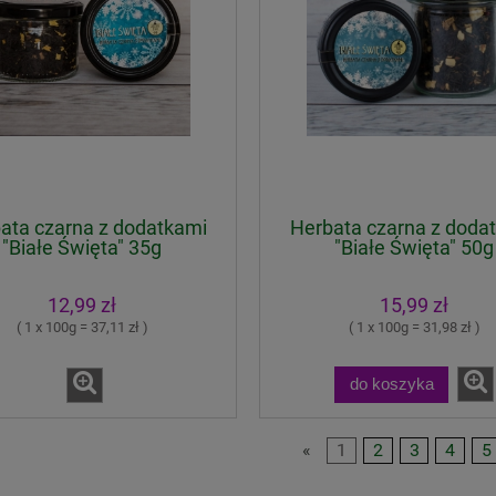
ata czarna z dodatkami
Herbata czarna z doda
"Białe Święta" 35g
"Białe Święta" 50g
12,99 zł
15,99 zł
( 1 x 100g = 37,11 zł )
( 1 x 100g = 31,98 zł )
do koszyka
«
1
2
3
4
5