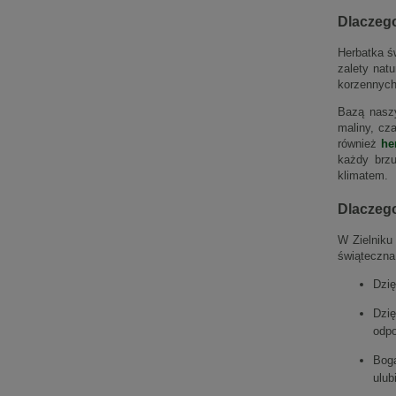
Dlaczego
Herbatka ś
zalety natu
korzennych
Bazą nasz
maliny, cz
również
he
każdy brzu
klimatem.
Dlaczego
W Zielniku
świąteczna
Dzię
Dzię
odpo
Boga
ulub