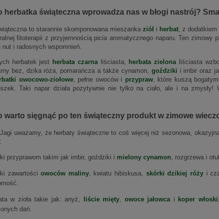
 herbatka świąteczna wprowadza nas w błogi nastrój? Smak 
wiąteczna to starannie skomponowana mieszanka
ziół
i
herbat
, z dodatkiem
ralnej fitoterapii z przyjemnością picia aromatycznego naparu. Ten zimowy p
 nut i radosnych wspomnień.
ych herbatek jest
herbata czarna
liściasta,
herbata zielona
liściasta wzb
arny bez, dzika róża, pomarańcza a także cynamon,
goździki
i imbir oraz j
rbatki owocowo-ziołowe
, pełne owoców i
przypraw
, które kuszą bogaty
szek. Taki napar działa pozytywnie nie tylko na ciało, ale i na zmysły
 warto sięgnąć po ten świąteczny produkt w zimowe wiecz
 Jagi uważamy, że herbaty świąteczne to coś więcej niż sezonowa, okazyjna o
:
ki przyprawom takim jak imbir, goździki i
mielony cynamon
, rozgrzewa i otu
ki zawartości
owoców maliny
, kwiatu hibiskusa,
skórki dzikiej róży
i cza
rność.
ta w zioła takie jak: anyż,
liście mięty
,
owoce jałowca
i
koper włoski
ionych dań.