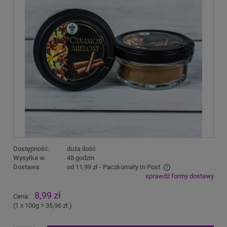
Dostępność:
duża ilość
Wysyłka w:
48 godzin
Dostawa:
od 11,99 zł
- Paczkomaty In Post
sprawdź formy dostawy
Cena nie zawiera ewentualnych kosztów płatności
8,99 zł
Cena:
(1
x 100g
=
35,96 zł
)