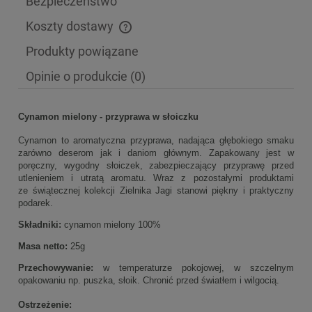
Bezpieczeństwo
Koszty dostawy
Cena nie zawiera ewentualnych kosztów płatności
Produkty powiązane
Opinie o produkcie (0)
Cynamon mielony - przyprawa w słoiczku
Cynamon to aromatyczna przyprawa, nadająca głębokiego smaku
zarówno deserom jak i daniom głównym. Zapakowany jest w
poręczny, wygodny słoiczek, zabezpieczający przyprawę przed
utlenieniem i utratą aromatu. Wraz z pozostałymi produktami
ze świątecznej kolekcji Zielnika Jagi stanowi piękny i praktyczny
podarek.
Składniki:
cynamon mielony 100%
Masa netto:
25g
Przechowywanie:
w temperaturze pokojowej, w szczelnym
opakowaniu np. puszka, słoik. Chronić przed światłem i wilgocią.
Ostrzeżenie: