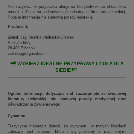
Nie zażywać, w przypadku alergii na którykolwiek ze składników
produktu. Tekst na podstawie ogólnodostępnej literatury zielarskiej.
Podane informacje nie stanowią porady lekarskiej.
Producent:
Zielnik Jagi Monika Widlińska-Orzełek
Podłęże 56A,
28-400 Pińczów
zielnikjagi@gmail.com
⇒
WYBIERZ IDEALNE
PRZYPRAWY
I ZIOŁA DLA
⇐
SIEBIE
Ogólne informacje dotyczące ziół zaczerpnięte ze światowej
literatury zielarskiej, nie stanowią porady medycznej oraz
oświadczenia żywieniowego:
Cynamon
Tradycyjna fitoterapia donosi, że cynamon w małych ilościach
zalecany jest osobom, które mają problemy z nadmiernymi