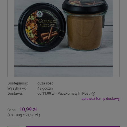
Dostępność:
duża ilość
Wysyłka w:
48 godzin
Dostawa:
od 11,99 zł
- Paczkomaty In Post
sprawdź formy dostawy
Cena nie zawiera ewentualnych kosztów płatności
10,99 zł
Cena:
(1
x 100g
=
21,98 zł
)