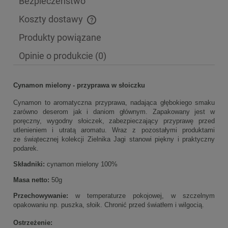
Bezpieczeństwo
Koszty dostawy
Cena nie zawiera ewentualnych kosztów płatności
Produkty powiązane
Opinie o produkcie (0)
Cynamon mielony - przyprawa w słoiczku
Cynamon to aromatyczna przyprawa, nadająca głębokiego smaku
zarówno deserom jak i daniom głównym. Zapakowany jest w
poręczny, wygodny słoiczek, zabezpieczający przyprawę przed
utlenieniem i utratą aromatu. Wraz z pozostałymi produktami
ze świątecznej kolekcji Zielnika Jagi stanowi piękny i praktyczny
podarek.
Składniki:
cynamon mielony 100%
Masa netto:
50
g
Przechowywanie:
w temperaturze pokojowej, w szczelnym
opakowaniu np. puszka, słoik. Chronić przed światłem i wilgocią.
Ostrzeżenie: