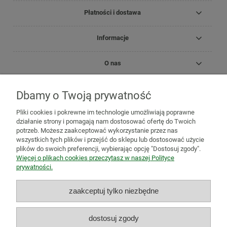
Płatności i dostawa
Informacje
O nas
Dbamy o Twoją prywatność
Copyright Zielnik Jagi
Pliki cookies i pokrewne im technologie umożliwiają poprawne
Mazidła, maści, oleje lecznicze
Olejki
Olejki eteryczne
Olejki
działanie strony i pomagają nam dostosować ofertę do Twoich
pielęgnacyjne
Kosmetyki
Biomika
Black for White
potrzeb. Możesz zaakceptować wykorzystanie przez nas
Medicprogress
Sól do kąpieli
Zioła do kąpieli
Susze, herbatki
wszystkich tych plików i przejść do sklepu lub dostosować użycie
ziołowe i owocowe
Zioła jednorodne
Mieszanki ziołowe
Zioła
plików do swoich preferencji, wybierając opcję "Dostosuj zgody".
mielone
Mieszanki owocowo-ziołowe
Herbatki funkcjonalne
Więcej o plikach cookies przeczytasz w naszej Polityce
Zioła na trawienie i wzdęcia
Zioła na odchudzanie
Zioła na
prywatności.
oczyszczenie organizmu
Zioła na odporność
Zioła na
przeziębienie
Zioła uspokajające i na relaks
Zioła na pamięć,
zaakceptuj tylko niezbędne
koncentrację i stres
Adaptogeny
Zioła na wieczną młodość
Zioła dla aktywnych
Zioła dla kobiet
Zioła dla mężczyzn
Zioła i
produkty naturalne dla ciała
Zioła i produkty naturalne dla ducha
dostosuj zgody
Antyoksydanty
Suplementy diety
Natura Wita
Tabletki i kapsułki