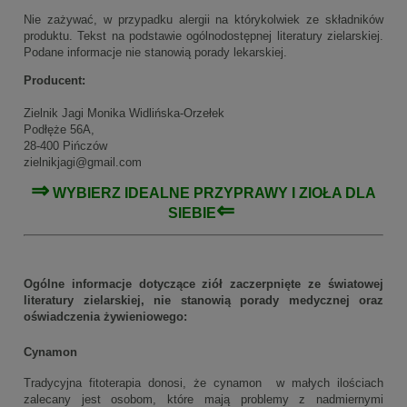
Nie zażywać, w przypadku alergii na którykolwiek ze składników
produktu. Tekst na podstawie ogólnodostępnej literatury zielarskiej.
Podane informacje nie stanowią porady lekarskiej.
Producent:
Zielnik Jagi Monika Widlińska-Orzełek
Podłęże 56A,
28-400 Pińczów
zielnikjagi@gmail.com
⇒
WYBIERZ IDEALNE
PRZYPRAWY
I ZIOŁA DLA
⇐
SIEBIE
Ogólne informacje dotyczące ziół zaczerpnięte ze światowej
literatury zielarskiej, nie stanowią porady medycznej oraz
oświadczenia żywieniowego:
Cynamon
Tradycyjna fitoterapia donosi, że cynamon w małych ilościach
zalecany jest osobom, które mają problemy z nadmiernymi