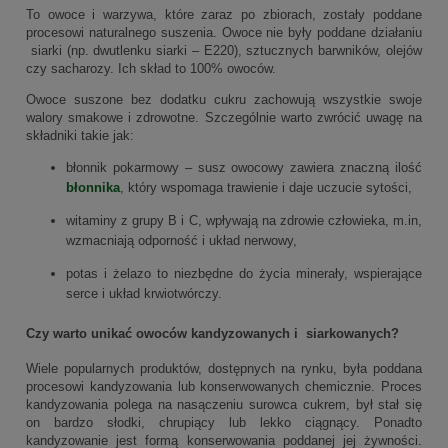
To owoce i warzywa, które zaraz po zbiorach, zostały poddane
procesowi naturalnego suszenia. Owoce nie były poddane działaniu
siarki (np. dwutlenku siarki – E220), sztucznych barwników, olejów
czy sacharozy. Ich skład to 100% owoców.
Owoce suszone bez dodatku cukru zachowują wszystkie swoje
walory smakowe i zdrowotne. Szczególnie warto zwrócić uwagę na
składniki takie jak:
błonnik pokarmowy – susz owocowy zawiera znaczną ilość
błonnika
, który wspomaga trawienie i daje uczucie sytości,
witaminy z grupy B i C, wpływają na zdrowie człowieka, m.in,
wzmacniają odporność i układ nerwowy,
potas i żelazo to niezbędne do życia minerały, wspierające
serce i układ krwiotwórczy.
Czy warto unikać owoców kandyzowanych i siarkowanych?
Wiele popularnych produktów, dostępnych na rynku, była poddana
procesowi kandyzowania lub konserwowanych chemicznie. Proces
kandyzowania polega na nasączeniu surowca cukrem, był stał się
on bardzo słodki, chrupiący lub lekko ciągnący. Ponadto
kandyzowanie jest formą konserwowania poddanej jej żywności.