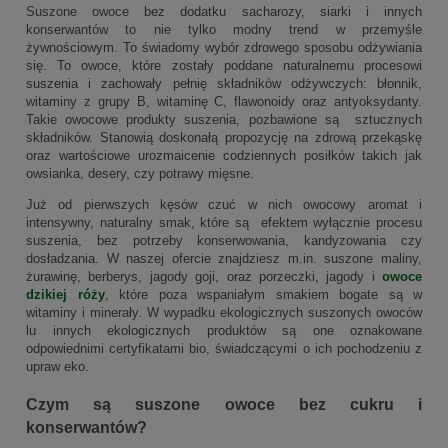
Suszone owoce bez dodatku sacharozy, siarki i innych
konserwantów to nie tylko modny trend w przemyśle
żywnościowym. To świadomy wybór zdrowego sposobu odżywiania
się. To owoce, które zostały poddane naturalnemu procesowi
suszenia i zachowały pełnię składników odżywczych: błonnik,
witaminy z grupy B, witaminę C, flawonoidy oraz antyoksydanty.
Takie owocowe produkty suszenia, pozbawione są sztucznych
składników. Stanowią doskonałą propozycję na zdrową przekąskę
oraz wartościowe urozmaicenie codziennych posiłków takich jak
owsianka, desery, czy potrawy mięsne.
Już od pierwszych kęsów czuć w nich owocowy aromat i
intensywny, naturalny smak, które są efektem wyłącznie procesu
suszenia, bez potrzeby konserwowania, kandyzowania czy
dosładzania. W naszej ofercie znajdziesz m.in. suszone maliny,
żurawinę, berberys, jagody goji, oraz porzeczki, jagody i
owoce
dzikiej róży
, które poza wspaniałym smakiem bogate są w
witaminy i minerały. W wypadku ekologicznych suszonych owoców
lu innych ekologicznych produktów są one oznakowane
odpowiednimi certyfikatami bio, świadczącymi o ich pochodzeniu z
upraw eko.
Czym są suszone owoce bez cukru i
konserwantów?