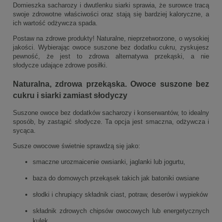
Domieszka sacharozy i dwutlenku siarki sprawia, że surowce tracą
swoje zdrowotne właściwości oraz stają się bardziej kaloryczne, a
ich wartość odżywcza spada.
Postaw na zdrowe produkty! Naturalne, nieprzetworzone, o wysokiej
jakości. Wybierając owoce suszone bez dodatku cukru, zyskujesz
pewność, że jest to zdrowa alternatywa przekąski, a nie
słodycze udające zdrowe posiłki.
Naturalna, zdrowa przekąska. Owoce suszone bez
cukru i siarki zamiast słodyczy
Suszone owoce bez dodatków sacharozy i konserwantów, to idealny
sposób, by zastąpić słodycze. Ta opcja jest smaczna, odżywcza i
sycąca.
Susze owocowe świetnie sprawdzą się jako:
smaczne urozmaicenie owsianki, jaglanki lub jogurtu,
baza do domowych przekąsek takich jak batoniki owsiane
słodki i chrupiący składnik ciast, potraw, deserów i wypieków
składnik zdrowych chipsów owocowych lub energetycznych
kulek,