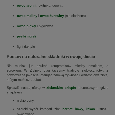
owoc aronii
, rokitnika, derenia
owoc maliny
i
owoc żurawiny
(nie słodzona)
owoc pigwy
i pigwowca
pestki moreli
figi i daktyle
Postaw na naturalne składniki w swojej diecie
Nie musisz już szukać kompromisów między smakiem, a
zdrowiem. W Zielniku Jagi łączymy tradycję ziołolecznictwa z
nowoczesną jakością, oferując zdrową żywność i wartościowe zioła,
którym możesz zaufać.
Sprawdź naszą ofertę w
zielarskim sklepie
internetowym, gdzie
znajdziesz:
niskie ceny,
szeroki wybór kategorii ziół,
herbat
,
kawy
,
kakao
i suszu
owocowego,