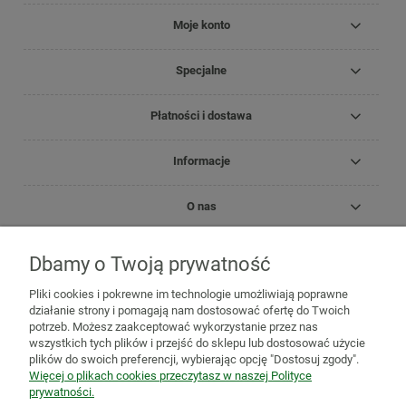
Moje konto
Specjalne
Płatności i dostawa
Informacje
O nas
Dbamy o Twoją prywatność
Copyright Zielnik Jagi
Pliki cookies i pokrewne im technologie umożliwiają poprawne
Mazidła, maści, oleje lecznicze
Olejki
Olejki eteryczne
Olejki
działanie strony i pomagają nam dostosować ofertę do Twoich
pielęgnacyjne
Kosmetyki
Biomika
Black for White
potrzeb. Możesz zaakceptować wykorzystanie przez nas
Medicprogress
Sól do kąpieli
Zioła do kąpieli
Susze, herbatki
wszystkich tych plików i przejść do sklepu lub dostosować użycie
ziołowe i owocowe
Zioła jednorodne
Mieszanki ziołowe
Zioła
plików do swoich preferencji, wybierając opcję "Dostosuj zgody".
mielone
Mieszanki owocowo-ziołowe
Herbatki funkcjonalne
Więcej o plikach cookies przeczytasz w naszej Polityce
Zioła na trawienie i wzdęcia
Zioła na odchudzanie
Zioła na
prywatności.