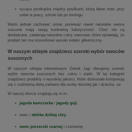
sycąca przekąska między posiłkami, którą łatwo mieć przy
sobie w pracy, szkole lub po treningu.
Warto jednak zachować umiar, ponieważ nawet naturalne owoce
suszone mają swoją konkretną kaloryczność. Choć nie są
dosładzane, zawierają naturalne cukry owocowe, które sprawiają, że
produkt ten ma stosunkowo wysoki indeks glikemiczny.
W naszym sklepie znajdziesz szeroki wybór owoców
suszonych
W naszym sklepie internetowym Zielnik Jagi oferujemy szeroki
wybór owoców suszonych bez cukru i siarki. W tej kategorii
znajdziesz produkty o wysokiej jakości, które doskonale komponują
się z codzienną dietą zarówno dla osoby dorosłej jak i dziecka. za
W naszej ofercie znajdują się m.in.:
jagoda kamczacka
i
jagody goji
,
owoc i
skórka dzikiej róży
owoc porzeczki czarnej
i czerwonej