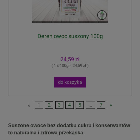
Dereń owoc suszony 100g
24,59 zł
( 1 x 100g = 24,59 zł )
do koszyka
«
1
2
3
4
5
...
7
»
Suszone owoce bez dodatku cukru i konserwantów
to naturalna i zdrowa przekąska