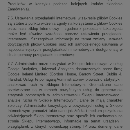
Produktów w koszyku podczas kolejnych kroków składania
Zamówienia).
7.6. Ustawienia przeglądarki internetowej w zakresie plików Cookies
są istotne z punktu widzenia zgody na korzystanie z plików Cookies
przez nasz Sklep Internetowy – zgodnie z przepisami taka zgoda
może być również wyrażona poprzez ustawienia przeglądarki
internetowej. Szczegółowe informacje na temat zmiany ustawień
dotyczących plików Cookies oraz ich samodzielnego usuwania w
najpopularniejszych przeglądarkach internetowych dostępne są w
dziale pomocy przeglądarki internetowej.
7.7. Administrator może korzystać w Sklepie Internetowym z usług
Google Analytics, Universal Analytics dostarczanych przez firmę
Google Ireland Limited (Gordon House, Barrow Street, Dublin 4,
Irlandia). Usługi te pomagają Administratorowi prowadzić statystyki i
analizować ruch w Sklepie Internetowym. Gromadzone dane
przetwarzane są w ramach powyższych usług do generowania
statystyk pomocnych w administrowaniu Sklepu Internetowego i
analizie ruchu w Sklepie Internetowym. Dane te mają charakter
zbiorczy. Administrator korzystając z powyższych usług w Sklepie
Internetowym gromadzi takie dane jak źródła i medium pozyskania
odwiedzjących Sklep Internetowy oraz sposób ich zachowania na
stronie Sklepu Internetowego, informacje na temat urządzeń i
przeglądarek z których odwiedzają stronę, IP oraz domenę, dane