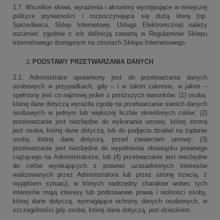
1.7. Wszelkie słowa, wyrażenia i akronimy występujące w niniejszej
polityce prywatności i rozpoczynające się dużą literą (np.
Sprzedawca, Sklep Internetowy, Usługa Elektroniczna) należy
rozumieć zgodnie z ich definicją zawartą w Regulaminie Sklepu
Internetowego dostępnym na stronach Sklepu Internetowego.
PODSTAWY PRZETWARZANIA DANYCH
2.1. Administrator uprawniony jest do przetwarzania danych
osobowych w przypadkach, gdy – i w takim zakresie, w jakim –
spełniony jest co najmniej jeden z poniższych warunków: (1) osoba,
której dane dotyczą wyraziła zgodę na przetwarzanie swoich danych
osobowych w jednym lub większej liczbie określonych celów; (2)
przetwarzanie jest niezbędne do wykonania umowy, której stroną
jest osoba, której dane dotyczą, lub do podjęcia działań na żądanie
osoby, której dane dotyczą, przed zawarciem umowy; (3)
przetwarzanie jest niezbędne do wypełnienia obowiązku prawnego
ciążącego na Administratorze; lub (4) przetwarzanie jest niezbędne
do celów wynikających z prawnie uzasadnionych interesów
realizowanych przez Administratora lub przez stronę trzecią, z
wyjątkiem sytuacji, w których nadrzędny charakter wobec tych
interesów mają interesy lub podstawowe prawa i wolności osoby,
której dane dotyczą, wymagające ochrony danych osobowych, w
szczególności gdy osoba, której dane dotyczą, jest dzieckiem.