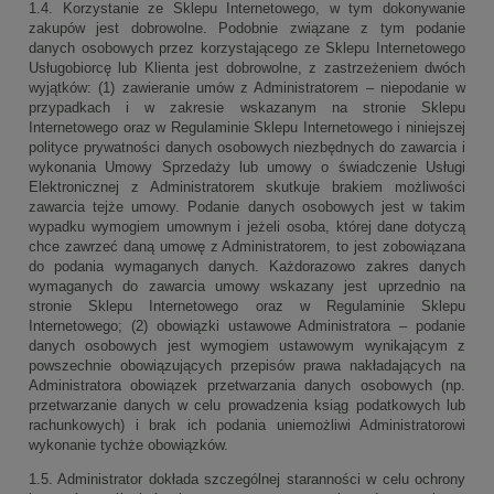
1.4. Korzystanie ze Sklepu Internetowego, w tym dokonywanie
zakupów jest dobrowolne. Podobnie związane z tym podanie
danych osobowych przez korzystającego ze Sklepu Internetowego
Usługobiorcę lub Klienta jest dobrowolne, z zastrzeżeniem dwóch
wyjątków: (1) zawieranie umów z Administratorem – niepodanie w
przypadkach i w zakresie wskazanym na stronie Sklepu
Internetowego oraz w Regulaminie Sklepu Internetowego i niniejszej
polityce prywatności danych osobowych niezbędnych do zawarcia i
wykonania Umowy Sprzedaży lub umowy o świadczenie Usługi
Elektronicznej z Administratorem skutkuje brakiem możliwości
zawarcia tejże umowy. Podanie danych osobowych jest w takim
wypadku wymogiem umownym i jeżeli osoba, której dane dotyczą
chce zawrzeć daną umowę z Administratorem, to jest zobowiązana
do podania wymaganych danych. Każdorazowo zakres danych
wymaganych do zawarcia umowy wskazany jest uprzednio na
stronie Sklepu Internetowego oraz w Regulaminie Sklepu
Internetowego; (2) obowiązki ustawowe Administratora – podanie
danych osobowych jest wymogiem ustawowym wynikającym z
powszechnie obowiązujących przepisów prawa nakładających na
Administratora obowiązek przetwarzania danych osobowych (np.
przetwarzanie danych w celu prowadzenia ksiąg podatkowych lub
rachunkowych) i brak ich podania uniemożliwi Administratorowi
wykonanie tychże obowiązków.
1.5. Administrator dokłada szczególnej staranności w celu ochrony