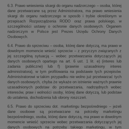
6.3. Prawo wniesienia skargi do organu nadzorczego – osoba, której
dane przetwarzane są przez Administratora, ma prawo wniesienia
skargi do organu nadzorczego w sposób i trybie określonym w
przepisach Rozporządzenia RODO oraz prawa polskiego, w
szczególności ustawy o ochronie danych osobowych. Organem
nadzorczym w Polsce jest Prezes Urzędu Ochrony Danych
Osobowych.
6.4. Prawo do sprzeciwu – osoba, której dane dotyczą, ma prawo w
dowolnym momencie wnieść sprzeciw – z przyczyn związanych z
jej szczególną sytuacją – wobec przetwarzania dotyczących jej
danych osobowych opartego na art. 6 ust. 1 lit. e) (interes lub
zadania publiczne) lub f) (prawnie uzasadniony interes
administratora), w tym profilowania na podstawie tych przepisów.
Administratorowi w takim przypadku nie wolno już przetwarzać tych
danych osobowych, chyba że wykaże on istnienie ważnych prawnie
uzasadnionych podstaw do przetwarzania, nadrzędnych wobec
interesów, praw i wolności osoby, której dane dotyczą, lub podstaw
do ustalenia, dochodzenia lub obrony roszczeń.
6.5. Prawo do sprzeciwu dot. marketingu bezpośredniego – jeżeli
dane osobowe są przetwarzane na potrzeby marketingu
bezpośredniego, osoba, której dane dotyczą, ma prawo w dowolnym
momencie wnieść sprzeciw wobec przetwarzania dotyczących jej
danych osobowych na potrzeby takiego marketingu, w tym