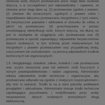
interesów osób, których przetwarzane przez niego dane osobowe
dotyczą, a w szczególności jest odpowiedzialny i zapewnia, że
zbierane przez niego dane są: (1) przetwarzane zgodnie z prawem;
(2) zbierane dla oznaczonych, zgodnych z prawem celów i
niepoddawane dalszemu przetwarzaniu niezgodnemu z tymi celami;
(3) merytorycznie poprawne i adekwatne w stosunku do celów, w
jakich są przetwarzane; (4) przechowywane w postaci
umożliwiającej identyfikację osób, których dotyczą, nie dłużej niż
jest to niezbędne do osiągnięcia celu przetwarzania oraz (5)
przetwarzane w sposób zapewniający odpowiednie bezpieczeństwo
danych osobowych, w tym ochronę przed niedozwolonym lub
niezgodnym z prawem przetwarzaniem oraz przypadkową utratą,
zniszczeniem lub uszkodzeniem, za pomocą odpowiednich środków
technicznych lub organizacyjnych.
1.6. Uwzględniając charakter, zakres, kontekst i cele przetwarzania
oraz ryzyko naruszenia praw lub wolności osób fizycznych o
różnym prawdopodobieństwie i wadze zagrożenia, Administrator
wdraża odpowiednie środki techniczne i organizacyjne, aby
przetwarzanie odbywało się zgodnie z niniejszym rozporządzeniem i
aby móc to wykazać. Środki te są w razie potrzeby poddawane
przeglądom i uaktualniane. Administrator stosuje środki techniczne
zapobiegające pozyskiwaniu i modyfikowaniu przez osoby
nieuprawnione, danych osobowych przesyłanych drogą
elektroniczną.