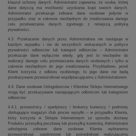
klauzul ochrony danych. Administrator zapewnia, że osoba, której
dane dotyczą ma możliwość uzyskania kopii swoich danych.
Administrator przekazuje zebrane dane osobowe jedynie w
przypadku oraz w zakresie niezbędnym do zrealizowania danego
celu przetwarzania danych zgodnego z niniejszą polityką
prywatności.
4.3. Przekazanie danych przez Administratora nie następuje w
każdym wypadku i nie do wszystkich wskazanych w polityce
prywatności odbiorców lub kategorii odbiorców – Administrator
przekazuje dane wyłącznie wtedy, gdy jest to niezbędne do
realizacji danego celu przetwarzania danych osobowych i tylko w
zakresie niezbędnym do jego zrealizowania. Przykładowo, jeżeli
Klient korzysta z odbioru osobistego, to jego dane nie będą
przekazywane przewoźnikowi współpracującemu z Administratorem.
4.4. Dane osobowe Usługobiorców i Klientów Sklepu Internetowego
mogą być przekazywane następującym odbiorcom lub kategoriom
odbiorców:
4.4.1. przewoźnicy / spedytorzy / brokerzy kurierscy / podmioty
obsługujące magazyn i/lub proces wysyłki – w przypadku Klienta,
który korzysta w Sklepie Internetowym ze sposobu dostawy
Produktu przesyłką pocztową lub przesyłką kurierską, Administrator
udostępnia zebrane dane osobowe Klienta wybranemu
przewoźnikowi, spedytorowi lub pośrednikowi realizującemu