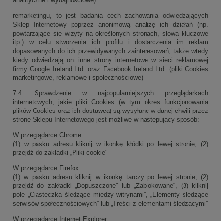
analityczne i wydajnościowe)
remarketingu, to jest badania cech zachowania odwiedzających
Sklep Internetowy poprzez anonimową analizę ich działań (np.
powtarzające się wizyty na określonych stronach, słowa kluczowe
itp.) w celu stworzenia ich profilu i dostarczenia im reklam
dopasowanych do ich przewidywanych zainteresowań, także wtedy
kiedy odwiedzają oni inne strony internetowe w sieci reklamowej
firmy Google Ireland Ltd. oraz Facebook Ireland Ltd. (pliki Cookies
marketingowe, reklamowe i społecznościowe)
7.4. Sprawdzenie w najpopularniejszych przeglądarkach
internetowych, jakie pliki Cookies (w tym okres funkcjonowania
plików Cookies oraz ich dostawca) są wysyłane w danej chwili przez
stronę Sklepu Internetowego jest możliwe w następujący sposób:
W przeglądarce Chrome:
(1) w pasku adresu kliknij w ikonkę kłódki po lewej stronie, (2)
przejdź do zakładki „Pliki cookie"
W przeglądarce Firefox:
(1) w pasku adresu kliknij w ikonkę tarczy po lewej stronie, (2)
przejdź do zakładki „Dopuszczone” lub „Zablokowane”, (3) kliknij
pole „Ciasteczka śledzące między witrynami”, „Elementy śledzące
serwisów społecznościowych” lub „Treści z elementami śledzącymi”
W przeglądarce Internet Explorer: