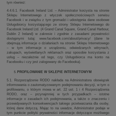
tym również:
4.4.6.1. Facebook Ireland Ltd. – Administrator korzysta na stronie
Sklepu Internetowego z wtyczek społecznościowych serwisu
Facebook i w związku z tym gromadzi i udostępnia dane osobowe
Usługobiorcy korzystającego ze strony Sklepu Internetowego do
Facebook Ireland Ltd. (4 Grand Canal Square, Grand Canal Harbour,
Dublin 2 Ireland) w zakresie i zgodnie z zasadami prywatności
dostępnymi tutaj: www.facebook.com/about/privacy/ (dane te
obejmują informacje o działaniach na stronie Sklepu Internetowego
– w tym informacje o urządzeniu, odwiedzanych witrynach,
zakupach, wyświetlanych reklamach oraz sposobie korzystania z
usług – niezależnie od tego, czy Usługobiorca ma konto na
Facebooku i czy jest zalogowany do Facebooka).
PROFILOWANIE W SKLEPIE INTERNETOWYM
5.1. Rozporządzenie RODO nakłada na Administratora obowiązek
informowania o zautomatyzowanym podejmowaniu decyzji, w tym o
profilowaniu, o którym mowa w art. 22 ust. 1 i 4 Rozporządzenia
RODO, oraz – przynajmniej w tych przypadkach – istotne
informacje o zasadach ich podejmowania, a także o znaczeniu i
przewidywanych konsekwencjach takiego przetwarzania dla osoby,
której dane dotyczą. Mając to na uwadze, Administrator podaje w
tym punkcie polityki prywatności informacje dotyczące możliwego