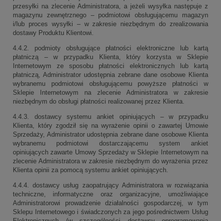
przesyłki na zlecenie Administratora, a jeżeli wysyłka następuje z
magazynu zewnętrznego – podmiotowi obsługującemu magazyn
i/lub proces wysyłki – w zakresie niezbędnym do zrealizowania
dostawy Produktu Klientowi.
4.4.2. podmioty obsługujące płatności elektroniczne lub kartą
płatniczą – w przypadku Klienta, który korzysta w Sklepie
Internetowym ze sposobu płatności elektronicznych lub kartą
płatniczą, Administrator udostępnia zebrane dane osobowe Klienta
wybranemu podmiotowi obsługującemu powyższe płatności w
Sklepie Internetowym na zlecenie Administratora w zakresie
niezbędnym do obsługi płatności realizowanej przez Klienta.
4.4.3. dostawcy systemu ankiet opiniujących – w przypadku
Klienta, który zgodził się na wyrażenie opinii o zawartej Umowie
Sprzedaży, Administrator udostępnia zebrane dane osobowe Klienta
wybranemu podmiotowi dostarczającemu system ankiet
opiniujących zawarte Umowy Sprzedaży w Sklepie Internetowym na
zlecenie Administratora w zakresie niezbędnym do wyrażenia przez
Klienta opinii za pomocą systemu ankiet opiniujących.
4.4.4. dostawcy usług zaopatrujący Administratora w rozwiązania
techniczne, informatyczne oraz organizacyjne, umożliwiające
Administratorowi prowadzenie działalności gospodarczej, w tym
Sklepu Internetowego i świadczonych za jego pośrednictwem Usług
Elektronicznych (w szczególności dostawcy oprogramowania