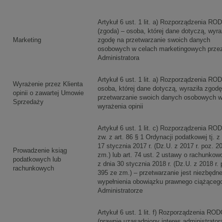
Artykuł 6 ust. 1 lit. a) Rozporządzenia RO
(zgoda) – osoba, której dane dotyczą, wyra
Marketing
zgodę na przetwarzanie swoich danych
osobowych w celach marketingowych prze
Administratora
Artykuł 6 ust. 1 lit. a) Rozporządzenia RO
Wyrażenie przez Klienta
osoba, której dane dotyczą, wyraziła zgod
opinii o zawartej Umowie
przetwarzanie swoich danych osobowych w
Sprzedaży
wyrażenia opinii
Artykuł 6 ust. 1 lit. c) Rozporządzenia RO
zw. z art. 86 § 1 Ordynacji podatkowej tj. z
17 stycznia 2017 r. (Dz.U. z 2017 r. poz. 2
Prowadzenie ksiąg
zm.) lub art. 74 ust. 2 ustawy o rachunkowo
podatkowych lub
z dnia 30 stycznia 2018 r. (Dz.U. z 2018 r. 
rachunkowych
395 ze zm.) – przetwarzanie jest niezbędn
wypełnienia obowiązku prawnego ciążąceg
Administratorze
Artykuł 6 ust. 1 lit. f) Rozporządzenia RO
(prawnie uzasadniony interes administrator