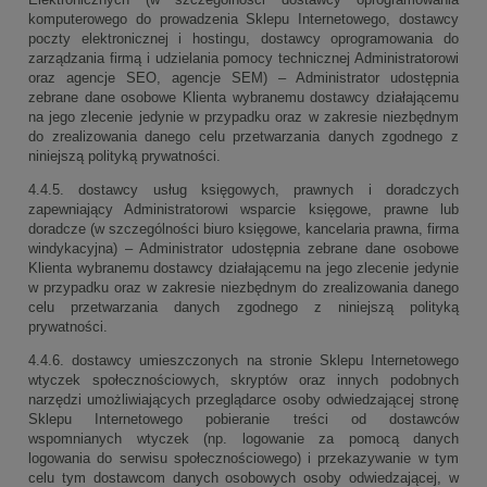
komputerowego do prowadzenia Sklepu Internetowego, dostawcy
poczty elektronicznej i hostingu, dostawcy oprogramowania do
zarządzania firmą i udzielania pomocy technicznej Administratorowi
oraz agencje SEO, agencje SEM) – Administrator udostępnia
zebrane dane osobowe Klienta wybranemu dostawcy działającemu
na jego zlecenie jedynie w przypadku oraz w zakresie niezbędnym
do zrealizowania danego celu przetwarzania danych zgodnego z
niniejszą polityką prywatności.
4.4.5. dostawcy usług księgowych, prawnych i doradczych
zapewniający Administratorowi wsparcie księgowe, prawne lub
doradcze (w szczególności biuro księgowe, kancelaria prawna, firma
windykacyjna) – Administrator udostępnia zebrane dane osobowe
Klienta wybranemu dostawcy działającemu na jego zlecenie jedynie
w przypadku oraz w zakresie niezbędnym do zrealizowania danego
celu przetwarzania danych zgodnego z niniejszą polityką
prywatności.
4.4.6. dostawcy umieszczonych na stronie Sklepu Internetowego
wtyczek społecznościowych, skryptów oraz innych podobnych
narzędzi umożliwiających przeglądarce osoby odwiedzającej stronę
Sklepu Internetowego pobieranie treści od dostawców
wspomnianych wtyczek (np. logowanie za pomocą danych
logowania do serwisu społecznościowego) i przekazywanie w tym
celu tym dostawcom danych osobowych osoby odwiedzającej, w