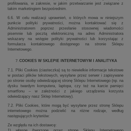
profilowania, w zakresie, w jakim przetwarzanie jest związane z
takim marketingiem bezpośrednim.
6.6. W celu realizacji uprawnień, o których mowa w niniejszym
punkcie polityki prywatności, można kontaktować się z
Administratorem poprzez przesłanie stosownej wiadomości
pisemnie lub pocztą elektroniczną na adres Administratora
wskazany na wstępie polityki prywatności lub korzystając z
formularza kontaktowego dostępnego na stronie Sklepu
Internetowego.
COOKIES W SKLEPIE INTERNETOWYM I ANALITYKA
7.1. Pliki Cookies (ciasteczka) są to niewielkie informacje tekstowe
w postaci plików tekstowych, wysyłane przez serwer i zapisywane
po stronie osoby odwiedzającej stronę Sklepu Internetowego (np. na
dysku twardym komputera, laptopa, czy też na karcie pamięci
smartfonu – w zależności z jakiego urządzenia korzysta
odwiedzający nasz Sklep Internetowy).
7.2. Pliki Cookies, które mogą być wysyłane przez stronę Sklepu
internetowego można podzielić na różne rodzaje, według
następujących kryteriów:
Ze względu na ich dostawcę:
1) własne (tworzone przez stronę Sklepu Internetowego