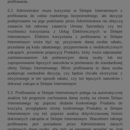
profilowania.
5.2. Administrator może korzystać w Sklepie Internetowym z
profilowania do celów marketingu bezpośredniego, ale decyzje
podejmowane na jego podstawie przez Administratora nie dotyczą
zawarcia lub odmowy zawarcia Umowy Sprzedaży czy też
możliwości korzystania z Usług Elektronicznych w Sklepie
Internetowym. Efektem korzystania z profilowania w Sklepie
Internetowym może być np. przyznanie danej osobie rabatu,
przesłanie jej kodu rabatowego, przypomnienie o niedokończonych
zakupach, przesłanie propozycji Produktu, który może odpowiadać
zainteresowaniom lub preferencjom danej osoby lub też
zaproponowanie lepszych warunków w porównaniu do standardowej
oferty Sklepu Internetowego. Mimo profilowania to dana osoba
podejmuje swobodnie decyzję, czy będzie chciała skorzystać z
otrzymanego w ten sposób rabatu, czy też lepszych warunków i
dokonać zakupu w Sklepie Internetowym.
5.3. Profilowanie w Sklepie Internetowym polega na automatycznej
analizie lub prognozie zachowania danej osoby na stronie Sklepu
Internetowego np. poprzez dodanie konkretnego Produktu do
koszyka, przeglądanie strony konkretnego Produktu w Sklepie
Internetowym czy też poprzez analizę dotychczasowej historii
dokonanych zakupów w Sklepie Internetowym. Warunkiem takiego
profilowania jest posiadanie przez Administratora danych
osobowych danej osoby, aby móc jej następnie przesłać np. kod