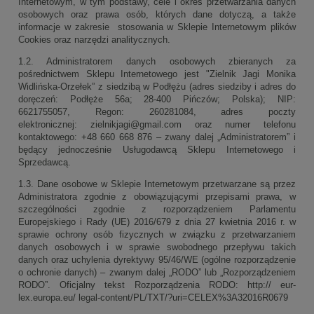
Internetowym, w tym podstawy, cele i okres przetwarzania danych
osobowych oraz prawa osób, których dane dotyczą, a także
informacje w zakresie stosowania w Sklepie Internetowym plików
Cookies oraz narzędzi analitycznych.
1.2. Administratorem danych osobowych zbieranych za
pośrednictwem Sklepu Internetowego jest "Zielnik Jagi Monika
Widlińska-Orzełek” z siedzibą w Podłężu (adres siedziby i adres do
doręczeń: Podłęże 56a; 28-400 Pińczów; Polska); NIP:
6621755057, Regon: 260281084, adres poczty
elektronicznej: zielnikjagi@gmail.com oraz numer telefonu
kontaktowego: +48 660 668 876 – zwany dalej „Administratorem” i
będący jednocześnie Usługodawcą Sklepu Internetowego i
Sprzedawcą.
1.3. Dane osobowe w Sklepie Internetowym przetwarzane są przez
Administratora zgodnie z obowiązującymi przepisami prawa, w
szczególności zgodnie z rozporządzeniem Parlamentu
Europejskiego i Rady (UE) 2016/679 z dnia 27 kwietnia 2016 r. w
sprawie ochrony osób fizycznych w związku z przetwarzaniem
danych osobowych i w sprawie swobodnego przepływu takich
danych oraz uchylenia dyrektywy 95/46/WE (ogólne rozporządzenie
o ochronie danych) – zwanym dalej „RODO” lub „Rozporządzeniem
RODO”. Oficjalny tekst Rozporządzenia RODO: http:// eur-
lex.europa.eu/ legal-content/PL/TXT/?uri=CELEX%3A32016R0679