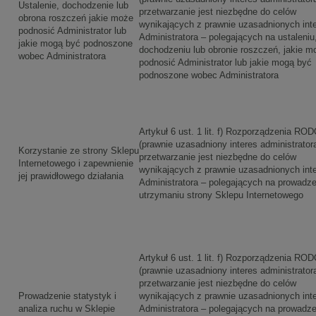
Ustalenie, dochodzenie lub
przetwarzanie jest niezbędne do celów
obrona roszczeń jakie może
wynikających z prawnie uzasadnionych int
podnosić Administrator lub
Administratora – polegających na ustaleniu
jakie mogą być podnoszone
dochodzeniu lub obronie roszczeń, jakie m
wobec Administratora
podnosić Administrator lub jakie mogą być
podnoszone wobec Administratora
Artykuł 6 ust. 1 lit. f) Rozporządzenia RO
(prawnie uzasadniony interes administrator
Korzystanie ze strony Sklepu
przetwarzanie jest niezbędne do celów
Internetowego i zapewnienie
wynikających z prawnie uzasadnionych int
jej prawidłowego działania
Administratora – polegających na prowadze
utrzymaniu strony Sklepu Internetowego
Artykuł 6 ust. 1 lit. f) Rozporządzenia RO
(prawnie uzasadniony interes administrator
przetwarzanie jest niezbędne do celów
Prowadzenie statystyk i
wynikających z prawnie uzasadnionych int
analiza ruchu w Sklepie
Administratora – polegających na prowadze