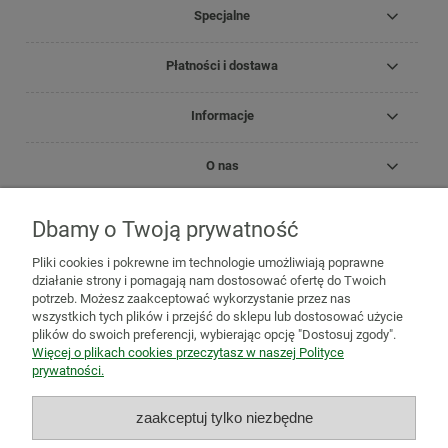
Specjalne
Płatności i dostawa
Informacje
O nas
Dbamy o Twoją prywatność
Copyright Zielnik Jagi
Pliki cookies i pokrewne im technologie umożliwiają poprawne
Mazidła, maści, oleje lecznicze
Olejki
Olejki eteryczne
Olejki
działanie strony i pomagają nam dostosować ofertę do Twoich
pielęgnacyjne
Kosmetyki
Biomika
Black for White
potrzeb. Możesz zaakceptować wykorzystanie przez nas
Medicprogress
Sól do kąpieli
Zioła do kąpieli
Susze, herbatki
wszystkich tych plików i przejść do sklepu lub dostosować użycie
ziołowe i owocowe
Zioła jednorodne
Mieszanki ziołowe
Zioła
plików do swoich preferencji, wybierając opcję "Dostosuj zgody".
mielone
Mieszanki owocowo-ziołowe
Herbatki funkcjonalne
Więcej o plikach cookies przeczytasz w naszej Polityce
Zioła na trawienie i wzdęcia
Zioła na odchudzanie
Zioła na
prywatności.
oczyszczenie organizmu
Zioła na odporność
Zioła na
przeziębienie
Zioła uspokajające i na relaks
Zioła na pamięć,
zaakceptuj tylko niezbędne
koncentrację i stres
Adaptogeny
Zioła na wieczną młodość
Zioła dla aktywnych
Zioła dla kobiet
Zioła dla mężczyzn
Zioła i