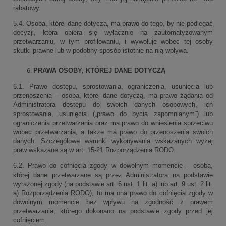
rabatowy.
5.4. Osoba, której dane dotyczą, ma prawo do tego, by nie podlegać
decyzji, która opiera się wyłącznie na zautomatyzowanym
przetwarzaniu, w tym profilowaniu, i wywołuje wobec tej osoby
skutki prawne lub w podobny sposób istotnie na nią wpływa.
PRAWA OSOBY, KTÓREJ DANE DOTYCZĄ
6.1. Prawo dostępu, sprostowania, ograniczenia, usunięcia lub
przenoszenia – osoba, której dane dotyczą, ma prawo żądania od
Administratora dostępu do swoich danych osobowych, ich
sprostowania, usunięcia („prawo do bycia zapomnianym”) lub
ograniczenia przetwarzania oraz ma prawo do wniesienia sprzeciwu
wobec przetwarzania, a także ma prawo do przenoszenia swoich
danych. Szczegółowe warunki wykonywania wskazanych wyżej
praw wskazane są w art. 15-21 Rozporządzenia RODO.
6.2. Prawo do cofnięcia zgody w dowolnym momencie – osoba,
której dane przetwarzane są przez Administratora na podstawie
wyrażonej zgody (na podstawie art. 6 ust. 1 lit. a) lub art. 9 ust. 2 lit.
a) Rozporządzenia RODO), to ma ona prawo do cofnięcia zgody w
dowolnym momencie bez wpływu na zgodność z prawem
przetwarzania, którego dokonano na podstawie zgody przed jej
cofnięciem.