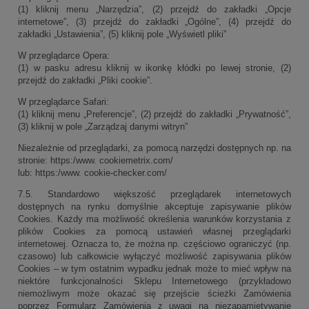
(1) kliknij menu „Narzędzia”, (2) przejdź do zakładki „Opcje
internetowe”, (3) przejdź do zakładki „Ogólne”, (4) przejdź do
zakładki „Ustawienia”, (5) kliknij pole „Wyświetl pliki”
W przeglądarce Opera:
(1) w pasku adresu kliknij w ikonkę kłódki po lewej stronie, (2)
przejdź do zakładki „Pliki cookie”.
W przeglądarce Safari:
(1) kliknij menu „Preferencje”, (2) przejdź do zakładki „Prywatność”,
(3) kliknij w pole „Zarządzaj danymi witryn”
Niezależnie od przeglądarki, za pomocą narzędzi dostępnych np. na
stronie: https:/www. cookiemetrix.com/
lub: https:/www. cookie-checker.com/
7.5. Standardowo większość przeglądarek internetowych
dostępnych na rynku domyślnie akceptuje zapisywanie plików
Cookies. Każdy ma możliwość określenia warunków korzystania z
plików Cookies za pomocą ustawień własnej przeglądarki
internetowej. Oznacza to, że można np. częściowo ograniczyć (np.
czasowo) lub całkowicie wyłączyć możliwość zapisywania plików
Cookies – w tym ostatnim wypadku jednak może to mieć wpływ na
niektóre funkcjonalności Sklepu Internetowego (przykładowo
niemożliwym może okazać się przejście ścieżki Zamówienia
poprzez Formularz Zamówienia z uwagi na niezapamiętywanie