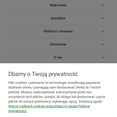
Moje konto
Specjalne
Płatności i dostawa
Informacje
O nas
Dbamy o Twoją prywatność
Copyright Zielnik Jagi
Pliki cookies i pokrewne im technologie umożliwiają poprawne
Mazidła, maści, oleje lecznicze
Olejki
Olejki eteryczne
Olejki
działanie strony i pomagają nam dostosować ofertę do Twoich
pielęgnacyjne
Kosmetyki
Biomika
Black for White
potrzeb. Możesz zaakceptować wykorzystanie przez nas
Medicprogress
Sól do kąpieli
Zioła do kąpieli
Susze, herbatki
wszystkich tych plików i przejść do sklepu lub dostosować użycie
ziołowe i owocowe
Zioła jednorodne
Mieszanki ziołowe
Zioła
plików do swoich preferencji, wybierając opcję "Dostosuj zgody".
mielone
Mieszanki owocowo-ziołowe
Herbatki funkcjonalne
Więcej o plikach cookies przeczytasz w naszej Polityce
Zioła na trawienie i wzdęcia
Zioła na odchudzanie
Zioła na
prywatności.
oczyszczenie organizmu
Zioła na odporność
Zioła na