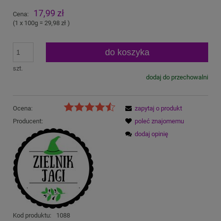
17,99 zł
Cena:
(1
x 100g
=
29,98 zł
)
do koszyka
szt.
dodaj do przechowalni
Ocena:
zapytaj o produkt
Producent:
poleć znajomemu
dodaj opinię
Kod produktu:
1088