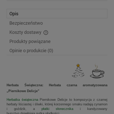
Opis
Bezpieczeństwo
Koszty dostawy
Cena nie zawiera ewentualnych kosztów płatności
Produkty powiązane
Opinie o produkcie (0)
Herbata Świąteczna:
Herbata czarna aromatyzowana
„Piernikowe Delicje”
Herbatka świąteczna
Piernikowe Delicje to kompozycja z czarnej
herbaty liściastej i śliwki, której korzennego smaku nadają cynamon
i goździk, a
płatki słonecznika
i kandyzowany
bursztyn dopełniają nutką słodkości.