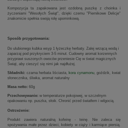
Kompozycja ta zapakowana jest ozdobną puszkę z choinka i
życzeniami "Wesołych Świąt", dzięki czemu "Piernikowe Delicje"
znakomicie spełnia swoją rolę upominkową.
Sposób przygotowania:
Do ulubionego kubka wsyp 1 łyżeczkę herbaty. Zalej wrzącą wodą
i
zaparzaj pod przykryciem 3-5 minut.
Cudowny aromat korzennych
przypraw
i suszonych owoców przeniesie Cię w świat magicznych
Świąt, aby cieszyć się nimi
jak najdłużej.
Składniki:
czarna herbata liściasta,
kora cynamonu
, goździk, kwiat
słonecznika, śliwka, aromat naturalny
Masa netto:
60g
Przechowywanie:
w temperaturze pokojowej, w szczelnym
opakowaniu np. puszka, słoik. Chronić przed światłem i wilgocią.
Ostrzeżenie:
Produkt zawiera naturalną kofeinę - teinę. Nie zaleca się
spożywania małe przez dzieci, kobiety w ciąży i karmiące piersią.