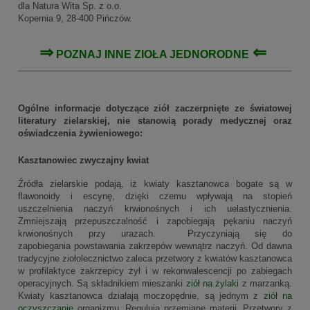
dla Natura Wita Sp. z o.o.
Kopernia 9, 28-400 Pińczów.
⇒
⇐
POZNAJ INNE
ZIOŁA JEDNORODNE
Ogólne informacje dotyczące ziół zaczerpnięte ze światowej
literatury zielarskiej, nie stanowią porady medycznej oraz
oświadczenia żywieniowego:
Kasztanowiec zwyczajny kwiat
Źródła zielarskie podają, iż kwiaty kasztanowca bogate są w
flawonoidy i escynę, dzięki czemu wpływają na stopień
uszczelnienia naczyń krwionośnych i ich uelastycznienia.
Zmniejszają przepuszczalność i zapobiegają pękaniu naczyń
krwionośnych przy urazach. Przyczyniają się do
zapobiegania powstawania zakrzepów wewnątrz naczyń. Od dawna
tradycyjne ziołolecznictwo zaleca przetwory z kwiatów kasztanowca
w profilaktyce zakrzepicy żył i w rekonwalescencji po zabiegach
operacyjnych. Są składnikiem mieszanki
ziół na żylaki
z marzanką.
Kwiaty kasztanowca działają moczopędnie, są jednym z
ziół na
oczyszczanie
organizmu. Regulują przemianę materii. Przetwory z