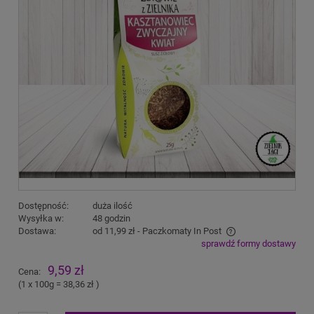
Dostępność:
duża ilość
Wysyłka w:
48 godzin
Dostawa:
od 11,99 zł
- Paczkomaty In Post
sprawdź formy dostawy
Cena nie zawiera ewentualnych kosztów płatności
9,59 zł
Cena:
(1
x 100g
=
38,36 zł
)