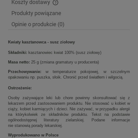
Koszty dostawy
Cena nie zawiera ewentualnych kosztów płatności
Produkty powiązane
Opinie o produkcie (0)
Kwiaty kasztanowca - susz ziołowy
Składniki:
kasztanowiec kwiat 100% (susz ziołowy)
Masa netto:
25 g (zmiana gramatury u producenta)
Przechowywanie:
w temperaturze pokojowej, w szczelnym
opakowaniu np. puszka, słoik. Chronić przed światłem i wilgocią.
Ostrzeżenie:
Osoby zażywające leki lub chore powinny skonsultować się z
lekarzem przed zastosowaniem produktu. Nie stosować u kobiet w
ciąży, kobiet karmiących i dzieci. Nie zażywać, w przypadku alergii
na którykolwiek ze składników produktu. Tekst na podstawie
ogólnodostępnej literatury zielarskiej. Podane informacje
nie stanowią porady lekarskiej.
Wyprodukowano w Polsce