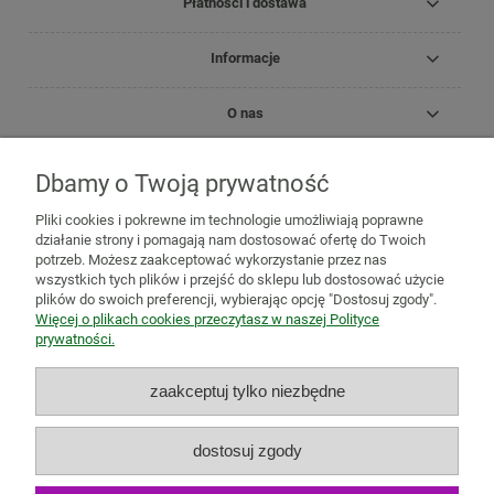
Płatności i dostawa
Informacje
O nas
Dbamy o Twoją prywatność
Copyright Zielnik Jagi
Pliki cookies i pokrewne im technologie umożliwiają poprawne
Mazidła, maści, oleje lecznicze
Olejki
Olejki eteryczne
Olejki
działanie strony i pomagają nam dostosować ofertę do Twoich
pielęgnacyjne
Kosmetyki
Biomika
Black for White
potrzeb. Możesz zaakceptować wykorzystanie przez nas
Medicprogress
Sól do kąpieli
Zioła do kąpieli
Susze, herbatki
wszystkich tych plików i przejść do sklepu lub dostosować użycie
ziołowe i owocowe
Zioła jednorodne
Mieszanki ziołowe
Zioła
plików do swoich preferencji, wybierając opcję "Dostosuj zgody".
mielone
Mieszanki owocowo-ziołowe
Herbatki funkcjonalne
Więcej o plikach cookies przeczytasz w naszej Polityce
Zioła na trawienie i wzdęcia
Zioła na odchudzanie
Zioła na
prywatności.
oczyszczenie organizmu
Zioła na odporność
Zioła na
przeziębienie
Zioła uspokajające i na relaks
Zioła na pamięć,
zaakceptuj tylko niezbędne
koncentrację i stres
Adaptogeny
Zioła na wieczną młodość
Zioła dla aktywnych
Zioła dla kobiet
Zioła dla mężczyzn
Zioła i
produkty naturalne dla ciała
Zioła i produkty naturalne dla ducha
dostosuj zgody
Antyoksydanty
Suplementy diety
Natura Wita
Tabletki i kapsułki
z ziołami
Herbatki ekspresowe
Zioła ekologiczne
Owoce