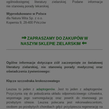
ogólnodostępnej literatury zielarskiej. Podane informacje
nie stanowią porady lekarskiej.
Wyprodukowano w Polsce
dla Natura Wita Sp. z o.o.
Kopernia 9, 28-400 Pińczów
⇒
ZAPRASZAMY DO ZAKUPÓW W
⇐
NASZYM
SKLEPIE ZIELARSKIM
Ogólne informacje dotyczące ziół zaczerpnięte ze światowej
literatury zielarskiej, nie stanowią porady medycznej oraz
oświadczenia żywieniowego:
Kłącze szczodraka krokoszowatego
Leuzea to jeden z
adaptogenów
. Jest to jeden z adaptogenów.
Przyczynia się do pobudzania układu odpornościowego człowieka,
wspomaga jego samoregulację oraz powrót do równowagi po
przebytym stresie. Leuzea polecana jest rekonwalescentom,
osobom po przebytych chorobach gdyż przyśpiesza regenerację na