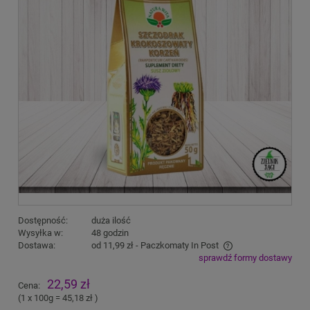
Dostępność:
duża ilość
Wysyłka w:
48 godzin
Dostawa:
od 11,99 zł
- Paczkomaty In Post
sprawdź formy dostawy
Cena nie zawiera ewentualnych kosztów płatności
22,59 zł
Cena:
(1
x 100g
=
45,18 zł
)