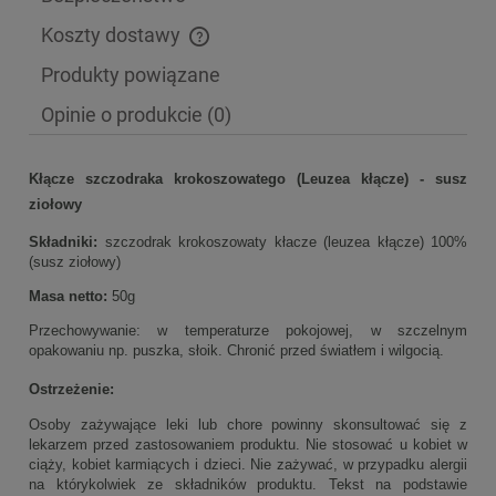
Koszty dostawy
Cena nie zawiera ewentualnych kosztów płatności
Produkty powiązane
Opinie o produkcie (0)
Kłącze szczodraka krokoszowatego (Leuzea kłącze) - susz
ziołowy
Składniki:
szczodrak krokoszowaty kłacze (leuzea kłącze) 100%
(susz ziołowy)
Masa netto:
50g
Przechowywanie: w temperaturze pokojowej, w szczelnym
opakowaniu np. puszka, słoik. Chronić przed światłem i wilgocią.
Ostrzeżenie:
Osoby zażywające leki lub chore powinny skonsultować się z
lekarzem przed zastosowaniem produktu. Nie stosować u kobiet w
ciąży, kobiet karmiących i dzieci. Nie zażywać, w przypadku alergii
na którykolwiek ze składników produktu. Tekst na podstawie