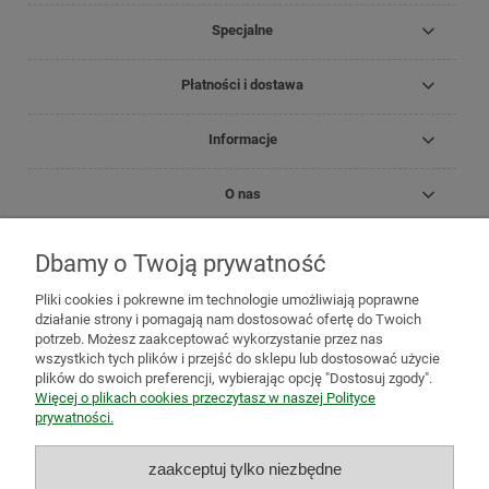
Specjalne
Płatności i dostawa
Informacje
O nas
Dbamy o Twoją prywatność
Copyright Zielnik Jagi
Pliki cookies i pokrewne im technologie umożliwiają poprawne
Mazidła, maści, oleje lecznicze
Olejki
Olejki eteryczne
Olejki
działanie strony i pomagają nam dostosować ofertę do Twoich
pielęgnacyjne
Kosmetyki
Biomika
Black for White
potrzeb. Możesz zaakceptować wykorzystanie przez nas
Medicprogress
Sól do kąpieli
Zioła do kąpieli
Susze, herbatki
wszystkich tych plików i przejść do sklepu lub dostosować użycie
ziołowe i owocowe
Zioła jednorodne
Mieszanki ziołowe
Zioła
plików do swoich preferencji, wybierając opcję "Dostosuj zgody".
mielone
Mieszanki owocowo-ziołowe
Herbatki funkcjonalne
Więcej o plikach cookies przeczytasz w naszej Polityce
Zioła na trawienie i wzdęcia
Zioła na odchudzanie
Zioła na
prywatności.
oczyszczenie organizmu
Zioła na odporność
Zioła na
przeziębienie
Zioła uspokajające i na relaks
Zioła na pamięć,
zaakceptuj tylko niezbędne
koncentrację i stres
Adaptogeny
Zioła na wieczną młodość