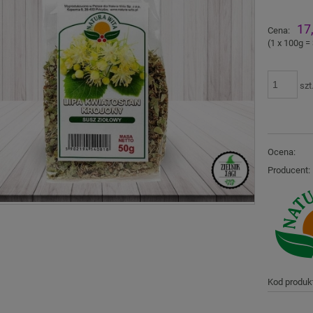
Ce
17
Cena:
pł
(1
x 100g
=
szt
Ocena:
Producent:
Kod produk