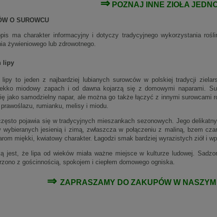
⇒
POZNAJ INNE
ZIOŁA JEDN
ŁÓW O SUROWCU
pis ma charakter informacyjny i dotyczy tradycyjnego wykorzystania rośl
ia żywieniowego lub zdrowotnego.
 lipy
 lipy to jeden z najbardziej lubianych surowców w polskiej tradycji zielar
 lekko miodowy zapach i od dawna kojarzą się z domowymi naparami. Su
ię jako samodzielny napar, ale można go także łączyć z innymi surowcami roś
 prawoślazu, rumianku, melisy i miodu.
zęsto pojawia się w tradycyjnych mieszankach sezonowych. Jego delikatny
 wybieranych jesienią i zimą, zwłaszcza w połączeniu z maliną, bzem cz
arom miękki, kwiatowy charakter. Łagodzi smak bardziej wyrazistych ziół i 
ą jest, że lipa od wieków miała ważne miejsce w kulturze ludowej. Sadzon
arzono z gościnnością, spokojem i ciepłem domowego ogniska.
⇒
ZAPRASZAMY DO ZAKUPÓW W NASZY