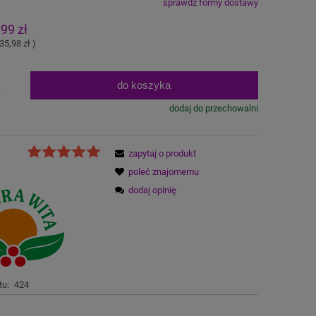
sprawdź formy dostawy
na nie zawiera ewentualnych kosztów
,99 zł
atności
35,98 zł
)
do koszyka
.
dodaj do przechowalni
zapytaj o produkt
poleć znajomemu
dodaj opinię
tu:
424