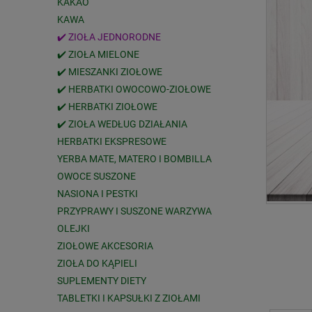
KAKAO
KAWA
✔️ ZIOŁA JEDNORODNE
✔️ ZIOŁA MIELONE
✔️ MIESZANKI ZIOŁOWE
✔️ HERBATKI OWOCOWO-ZIOŁOWE
✔️ HERBATKI ZIOŁOWE
✔️ ZIOŁA WEDŁUG DZIAŁANIA
HERBATKI EKSPRESOWE
YERBA MATE, MATERO I BOMBILLA
OWOCE SUSZONE
NASIONA I PESTKI
PRZYPRAWY I SUSZONE WARZYWA
OLEJKI
ZIOŁOWE AKCESORIA
ZIOŁA DO KĄPIELI
SUPLEMENTY DIETY
TABLETKI I KAPSUŁKI Z ZIOŁAMI