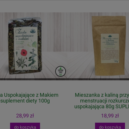
a Uspokajające z Makiem
Mieszanka z kaliną przy o
uplement diety 100g
menstruacji rozkurczo
uspokajająca 80g SUPL
DIETY
28,99 zł
18,99 zł
do koszyka
do koszyka