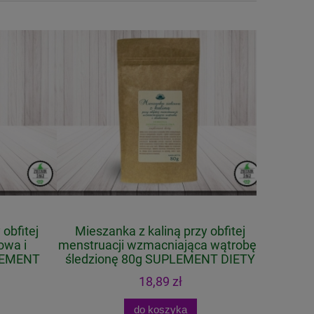
bfitej
Mieszanka z kaliną przy obfitej
wa i
menstruacji wzmacniająca wątrobę i
EMENT
śledzionę 80g SUPLEMENT DIETY
18,89 zł
do koszyka