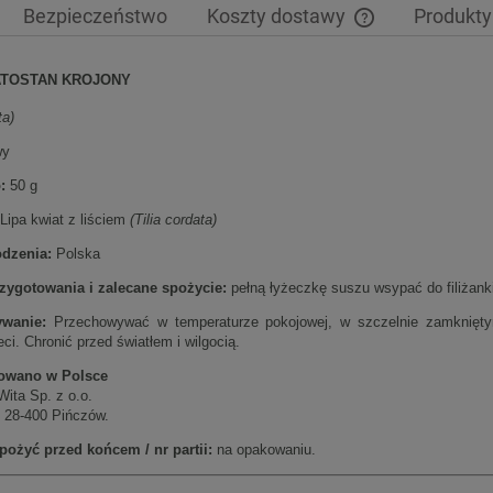
Bezpieczeństwo
Koszty dostawy
Produkty
Cena nie zawiera 
ATOSTAN KROJONY
płatności
ta)
wy
:
50 g
Lipa kwiat z liściem
(Tilia cordata)
odzenia:
Polska
zygotowania i zalecane spożycie:
pełną łyżeczkę suszu wsypać do filiżank
wanie:
Przechowywać w temperaturze pokojowej, w szczelnie zamkniętym
ci. Chronić przed światłem i wilgocią.
owano w Polsce
Wita Sp. z o.o.
, 28-400 Pińczów.
spożyć przed końcem / nr partii:
na opakowaniu.