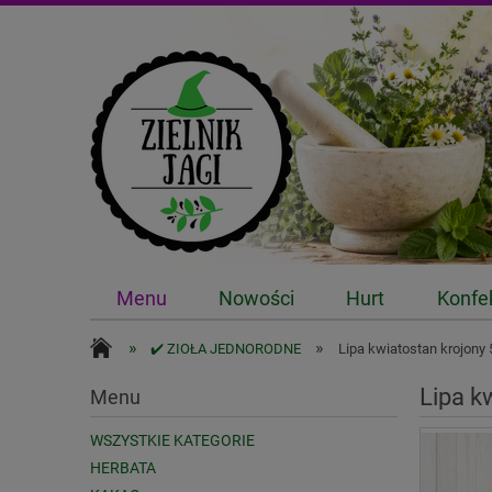
Menu
Nowości
Hurt
Konfe
»
»
✔️ ZIOŁA JEDNORODNE
Lipa kwiatostan krojony
Lipa k
Menu
WSZYSTKIE KATEGORIE
HERBATA