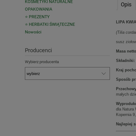
KOSMETYKI NATURALNE
Opis
OPAKOWANIA
⭐ PREZENTY
LIPA KWI
⭐ HERBATKI ŚWIĄTECZNE
Nowości
(Tilia corda
susz zioło
Producenci
Masa netto
Składniki:
Wybierz producenta
Kraj poch
Sposób pr
Przechowy
małych dzie
Wyproduk
dla Natura 
Kopernia 9
Najlepiej 