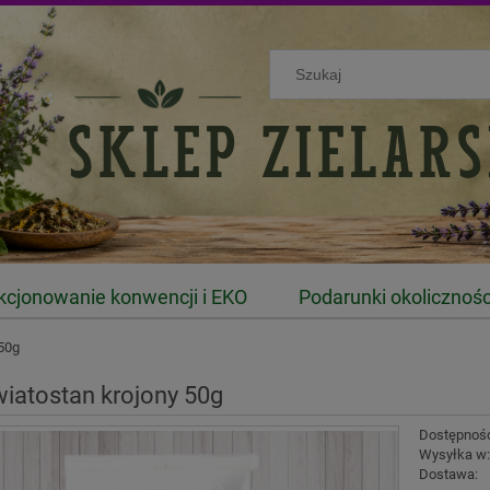
kcjonowanie konwencji i EKO
Podarunki okolicznoś
 50g
wiatostan krojony 50g
Dostępnoś
Wysyłka w
Dostawa: