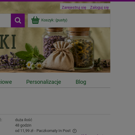
Zarejestruj się
Zaloguj się
Koszyk:
(pusty)
ciowe
Personalizacje
Blog
ć:
duża ilość
:
48 godzin
od 11,99 zł
- Paczkomaty In Post