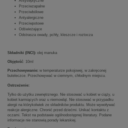
Antyseptyczne
Przeciwzapalne
Przeciwbólowe
Antyalergiczne
Przeciwpotowe
Odświeżające
Odstrasza owady, pchły, kleszcze i roztocza
Składniki (INCI):
olej manuka
Objętość
: 10ml
Przechowywanie:
w temperaturze pokojowej, w zakręconej
buteleczce. Przechowywać w ciemnym, chłodnym miejscu.
Ostrzeżenie:
Tylko do użytku zewnętrznego. Nie stosować u kobiet w ciąży, u
kobiet karmiących oraz u niemowląt. Nie stosować w przypadku
alergii na którykolwiek ze składników produktu. Może wywoływać
reakcje alergiczne. Chronić przed dziećmi. Unikać kontaktu z
oczami. Tekst na podstawie ogólnodostępnej literatury. Podane
informacje nie stanowią porady lekarskiej.