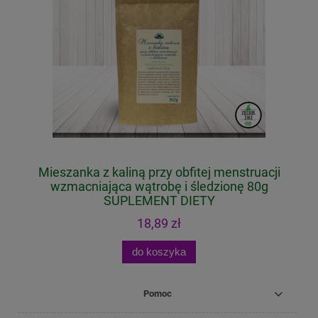
Mieszanka z kaliną przy obfitej menstruacji
Z
T
wzmacniająca wątrobę i śledzionę 80g
SUPLEMENT DIETY
18,89 zł
do koszyka
Pomoc