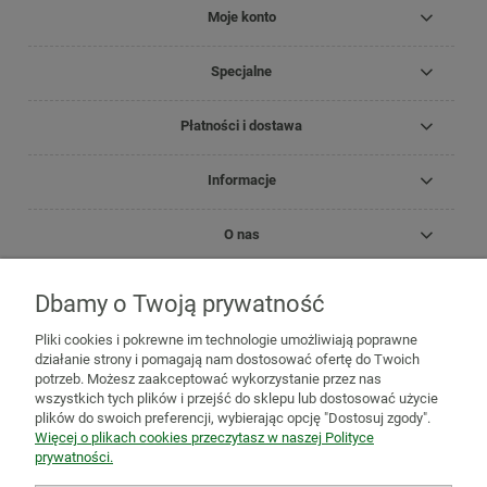
Moje konto
Specjalne
Płatności i dostawa
Informacje
O nas
Dbamy o Twoją prywatność
Copyright Zielnik Jagi
Pliki cookies i pokrewne im technologie umożliwiają poprawne
Mazidła, maści, oleje lecznicze
Olejki
Olejki eteryczne
Olejki
działanie strony i pomagają nam dostosować ofertę do Twoich
pielęgnacyjne
Kosmetyki
Biomika
Black for White
potrzeb. Możesz zaakceptować wykorzystanie przez nas
Medicprogress
Sól do kąpieli
Zioła do kąpieli
Susze, herbatki
wszystkich tych plików i przejść do sklepu lub dostosować użycie
ziołowe i owocowe
Zioła jednorodne
Mieszanki ziołowe
Zioła
plików do swoich preferencji, wybierając opcję "Dostosuj zgody".
mielone
Mieszanki owocowo-ziołowe
Herbatki funkcjonalne
Więcej o plikach cookies przeczytasz w naszej Polityce
Zioła na trawienie i wzdęcia
Zioła na odchudzanie
Zioła na
prywatności.
oczyszczenie organizmu
Zioła na odporność
Zioła na