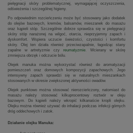
pielęgnacji skóry problematycznej, wymagającej oczyszczenia,
odświeżenia i szczególnej higieny.
Po odpowiednim rozcieńczeniu może być stosowany jako dodatek
do olejów bazowych, kremów, balsamów, mieszanek do masażu
oraz kąpieli stóp. Szczególnie dobrze sprawdza się w pielęgnacji
skóry stóp narażonej na wilgoć, otarcia, nieprzyjemny zapach i
dyskomfort. Wspiera uczucie świeżości, czystości i komfortu
skóry. Olej ten działa również przeciwzapalnie, łagodząc stany
zapalne w artretyzmie czy
reumatyzmie
. Wcierany w skórę
zmniejsza obrzęk i odczucie bólu.
Olejek manuka można wykorzystać również do aromatyzacji
pomieszczeń oraz domowych kompozycji zapachowych. Jego
intensywny zapach sprawdzi się w naturalnych mieszankach
stosowanych w okresie zwiększonej aktywności owadów.
Olejek punktowo można stosować nierozcieńczony, natomiast do
masażu należy stosować kilkuprocentowy roztwór w oleju
bazowym. Do kąpieli należy wkropić kilkanaście kropli olejku.
Olejku można również używać do inhalacji podczas infekcji górnych
dróg oddechowych i zatok.
Działanie olejku Manuka: