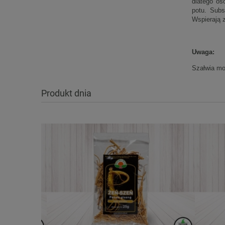
dlatego os
potu. Subs
Wspierają z
Uwaga:
Szałwia mo
Produkt dnia