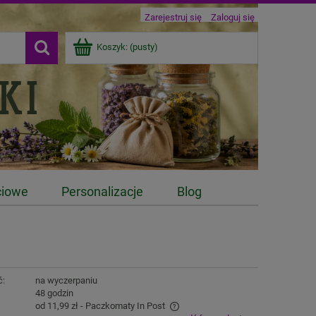
Zarejestruj się
Zaloguj się
Koszyk:
(pusty)
ciowe
Personalizacje
Blog
ć:
na wyczerpaniu
:
48 godzin
od 11,99 zł
- Paczkomaty In Post