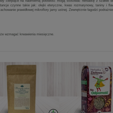
oby cierpiące na nadmierną potliwość mogą stosować herbatkę z szałwii d
tancje czynne takie jak: olejki eteryczne, kwas rozmarynowy, taniny i fl
achowanie prawidłowej mikroflory jamy ustnej. Zewnętrznie łagodzi podrażnien
że wzmagać krwawienia miesięczne.