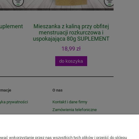
uplement
Mieszanka z kaliną przy obfitej
menstruacji rozkurczowa i
uspokajająca 80g SUPLEMENT
DIETY
18,99 zł
do koszyka
rmacje
O nas
tyka prywatności
Kontakt i dane firmy
Zamówienia telefoniczne
O firmie
wać wykorzystanie przez nas wszystkich tych plików i przejść do sklepu