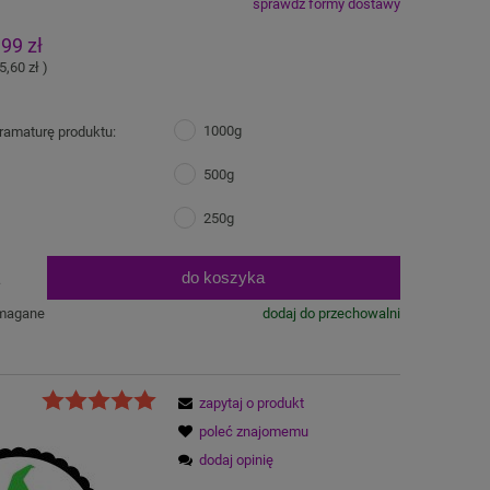
sprawdź formy dostawy
na nie zawiera ewentualnych kosztów
,99 zł
atności
5,60 zł
)
1000g
ramaturę produktu:
500g
250g
do koszyka
.
ymagane
dodaj do przechowalni
zapytaj o produkt
poleć znajomemu
dodaj opinię