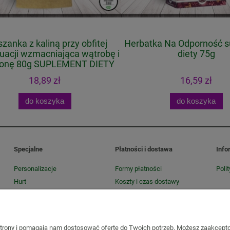
anka z kaliną przy obfitej
Herbatka Na Odporność s
cji wzmacniająca wątrobę i
diety 75g
onę 80g SUPLEMENT DIETY
18,89 zł
16,59 zł
do koszyka
do koszyka
Specjalne
Płatności i dostawa
Info
Personalizacje
Formy płatności
Poli
Hurt
Koszty i czas dostawy
Konfekcjonowanie konwencji i
Czas realizacji zamówienia
EKO
 strony i pomagają nam dostosować ofertę do Twoich potrzeb. Możesz zaakcepto