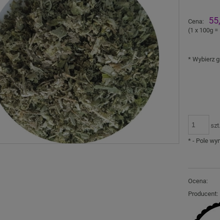
Ce
55
Cena:
pł
(1
x 100g
=
*
Wybierz g
szt
*
- Pole w
Ocena:
Producent: