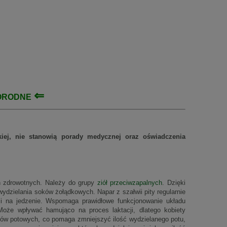
⇐
ORODNE
rskiej, nie stanowią porady medycznej oraz oświadczenia
ch zdrowotnych. Należy do grupy
ziół przeciwzapalnych
. Dzięki
zielania soków żołądkowych. Napar z szałwii pity regularnie
i na jedzenie. Wspomaga prawidłowe funkcjonowanie układu
Może wpływać hamująco na proces laktacji, dlatego kobiety
ołów potowych, co pomaga zmniejszyć ilość wydzielanego potu,