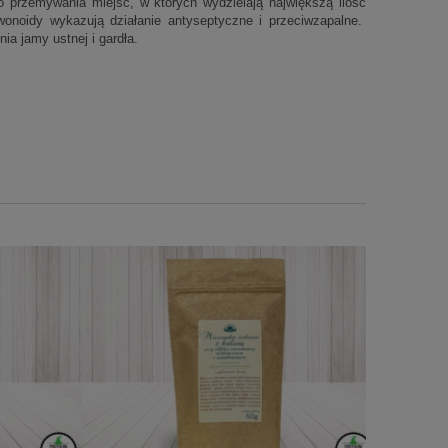
o przemywania miejsc, w których wydzielają największą ilość
awonoidy wykazują działanie antyseptyczne i przeciwzapalne.
ia jamy ustnej i gardła.