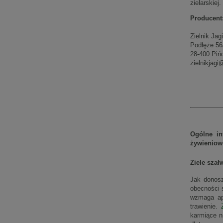
zielarskiej
Producent
Zielnik Jag
Podłęże 56
28-400 Piń
zielnikjag
Ogólne in
żywieniow
Ziele szałw
Jak donosz
obecności 
wzmaga ape
trawienie.
karmiące n