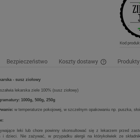
Kod produk
Bezpieczeństwo
Koszty dostawy
Produkty
Cena nie zawiera 
karska - susz ziołowy
płatności
szałwia lekarska ziele 100% (susz ziołowy)
ramatury: 1000g, 500g, 250g
wanie:
w temperaturze pokojowej, w szczelnym opakowaniu np. puszka, słoik.
e:
wające leki lub chore powinny skonsultować się z lekarzem przed zast
 i dzieci. Nie zażywać, w przypadku alergii na którykolwiek ze składnik