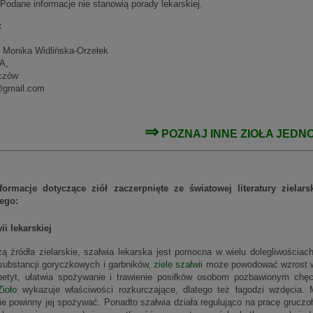
. Podane informacje nie stanowią porady lekarskiej.
:
i Monika Widlińska-Orzełek
A,
czów
i@gmail.com
⇒
POZNAJ INNE
ZIOŁA JEDN
formacje dotyczące ziół zaczerpnięte ze światowej literatury ziela
ego:
ii lekarskiej
ą źródła zielarskie, szałwia lekarska jest pomocna w wielu dolegliwościa
substancji goryczkowych i garbników,
ziele szałwii
może powodować wzrost wyd
tyt, ułatwia spożywanie i trawienie posiłków osobom pozbawionym chęc
Zioło
wykazuje właściwości rozkurczające, dlatego też łagodzi wzdęcia. 
ie powinny jej spożywać. Ponadto szałwia działa regulująco na pracę grucz