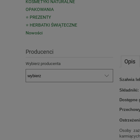
KOSMETYKI NATURALNE
OPAKOWANIA
⭐ PREZENTY
⭐ HERBATKI ŚWIĄTECZNE
Nowości
Producenci
Opis
Wybierz producenta
Szałwia le
Składniki:
Dostępne g
Przechowy
Ostrzeżeni
Osoby zaży
karmiących