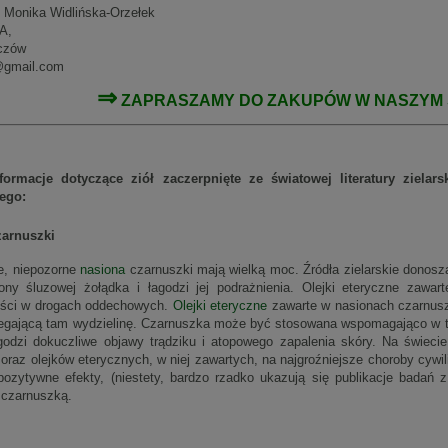
i Monika Widlińska-Orzełek
A,
czów
i@gmail.com
⇒
ZAPRASZAMY DO ZAKUPÓW W NASZYM
formacje dotyczące ziół zaczerpnięte ze światowej literatury ziela
wego:
zarnuszki
e, niepozorne
nasiona
czarnuszki mają wielką moc. Źródła zielarskie donoszą
ony śluzowej żołądka i łagodzi jej podrażnienia. Olejki eteryczne zawa
ości w drogach oddechowych.
Olejki eteryczne
zawarte w nasionach czarnusz
egającą tam wydzielinę. Czarnuszka może być stosowana wspomagająco w tera
godzi dokuczliwe objawy trądziku i atopowego zapalenia skóry. Na świec
 oraz olejków eterycznych, w niej zawartych, na najgroźniejsze choroby cywi
pozytywne efekty, (niestety, bardzo rzadko ukazują się publikacje badań 
 czarnuszką.