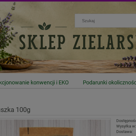
kcjonowanie konwencji i EKO
Podarunki okolicznoś
uszka 100g
Dostępnoś
Wysyłka w
Dostawa: