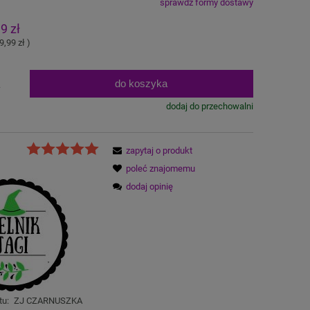
sprawdź formy dostawy
na nie zawiera ewentualnych kosztów
9 zł
atności
9,99 zł
)
do koszyka
.
dodaj do przechowalni
zapytaj o produkt
poleć znajomemu
dodaj opinię
tu:
ZJ CZARNUSZKA