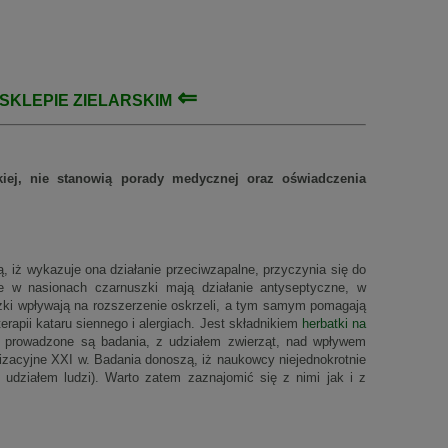
⇐
SKLEPIE ZIELARSKIM
rskiej, nie stanowią porady medycznej oraz oświadczenia
, iż wykazuje ona działanie przeciwzapalne, przyczynia się do
rte w nasionach czarnuszki mają działanie antyseptyczne, w
ki wpływają na rozszerzenie oskrzeli, a tym samym pomagają
pii kataru siennego i alergiach. Jest składnikiem
herbatki na
ie prowadzone są badania, z udziałem zwierząt, nad wpływem
lizacyjne XXI w. Badania donoszą, iż naukowcy niejednokrotnie
z udziałem ludzi). Warto zatem zaznajomić się z nimi jak i z