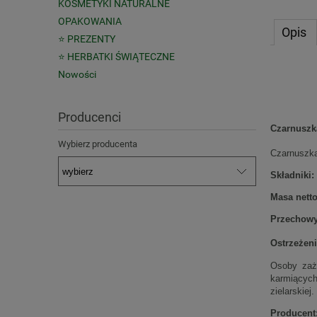
KOSMETYKI NATURALNE
OPAKOWANIA
Opis
⭐ PREZENTY
⭐ HERBATKI ŚWIĄTECZNE
Nowości
Producenci
Czarnuszka
Wybierz producenta
Czarnuszka
Składniki:
Masa nett
Przechowy
Ostrzeżeni
Osoby zaży
karmiących
zielarskiej
Producent