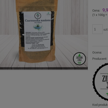
Ce
9,9
Cena:
pł
(1
x 100g
=
szt
Ocena:
Producent:
Kod produk