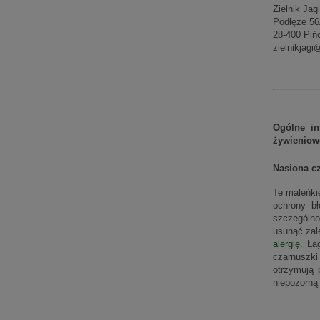
Zielnik Jag
Podłęże 56
28-400 Piń
zielnikjag
Ogólne in
żywienio
Nasiona c
Te maleńki
ochrony bł
szczególn
usunąć zal
alergię
. Ła
czarnuszki
otrzymują 
niepozorną