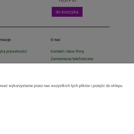
do koszyka
rmacje
O nas
tyka prywatności
Kontakt i dane firmy
Zamówienia telefoniczne
O firmie
wać wykorzystanie przez nas wszystkich tych plików i przejść do sklepu
Sól do kąpieli
Zioła do kąpieli
Susze, herbatki ziołowe i
ie i wzdęcia
Zioła na odchudzanie
Zioła na oczyszczenie
y
Zioła na wieczną młodość
Zioła dla aktywnych
Zioła dla
iety
Natura Wita
Tabletki i kapsułki z ziołami
Herbatki
 czarne
Herbaty czerwone
Yerba Mate, Matero i Bombilla