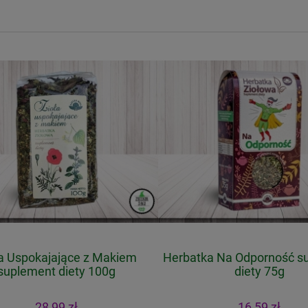
a Uspokajające z Makiem
Herbatka Na Odporność s
uplement diety 100g
diety 75g
28,99 zł
16,59 zł