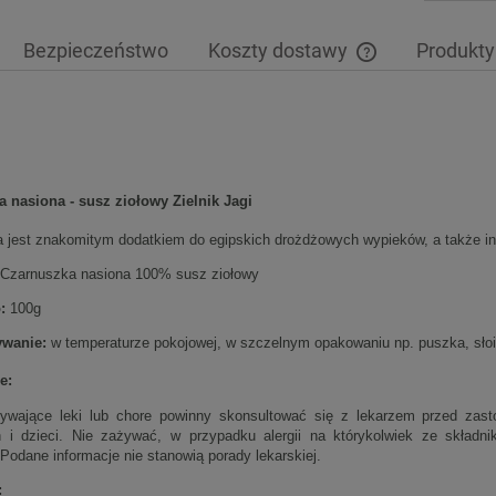
Bezpieczeństwo
Koszty dostawy
Produkty
Cena nie zawiera 
płatności
 nasiona - susz ziołowy Zielnik Jagi
 jest znakomitym dodatkiem do egipskich drożdżowych wypieków, a także ind
Czarnuszka nasiona 100% susz ziołowy
o:
100g
wanie:
w temperaturze pokojowej, w szczelnym opakowaniu np. puszka, słoik.
e:
wające leki lub chore powinny skonsultować się z lekarzem przed zast
 i dzieci. Nie zażywać, w przypadku alergii na którykolwiek ze składnik
. Podane informacje nie stanowią porady lekarskiej.
: