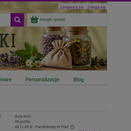
Zarejestruj się
Zaloguj się
Koszyk:
(pusty)
ciowe
Personalizacje
Blog
ć:
duża ilość
:
48 godzin
od 11,99 zł
- Paczkomaty In Post