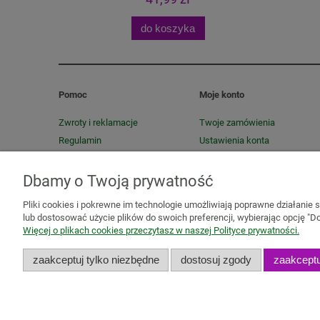
do koszyka
Pomoc
Moje konto
Zwroty i reklamacje
Twoje zamówienia
Regulamin
Ustawienia konta
Przechowalnia
Dbamy o Twoją prywatność
Pliki cookies i pokrewne im technologie umożliwiają poprawne działanie
lub dostosować użycie plików do swoich preferencji, wybierając opcję "Do
Więcej o plikach cookies przeczytasz w naszej Polityce prywatności.
Mazidła, maści, oleje lecznicze
Olejki
Olejki eteryczne
owocowe
Zioła jednorodne
Mieszanki ziołowe
Zioła mi
zaakceptuj tylko niezbędne
dostosuj zgody
zaakceptu
organizmu
Zioła na odporność
Zioła na przeziębienie
Zioł
kobiet
Zioła dla mężczyzn
Zioła i produkty naturalne dl
ekspresowe
Zioła ekologiczne
Owoce suszone
Nasiona 