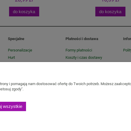
do koszyka
do koszyka
Specjalne
Płatności i dostawa
Info
Personalizacje
Formy płatności
Poli
Hurt
Koszty i czas dostawy
Konfekcjonowanie konwencji i
Czas realizacji zamówienia
EKO
 strony i pomagają nam dostosować ofertę do Twoich potrzeb. Możesz zaakcepto
Copyright Zielnik Jagi
stosuj zgody".
Olejki pielęgnacyjne
Kosmetyki
Biomika
Black for White
Medicprogress
elone
Mieszanki owocowo-ziołowe
Herbatki funkcjonalne
Zioła na trawien
j wszystkie
a uspokajające i na relaks
Zioła na pamięć, koncentrację i stres
Adaptogen
a ciała
Zioła i produkty naturalne dla ducha
Antyoksydanty
Suplementy d
i pestki
Przyprawy i suszone warzywa
Herbaty
Herbaty zielone
Herbaty
Herbatki świąteczne
Ziołowe akcesoria
Zestawy ziołowe