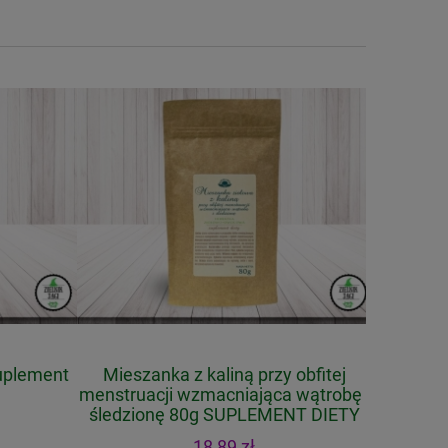
uplement
Mieszanka z kaliną przy obfitej
menstruacji wzmacniająca wątrobę i
śledzionę 80g SUPLEMENT DIETY
18,89 zł