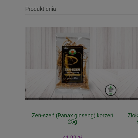
Produkt dnia
 obfitej
Żeń-szeń (Panax ginseng) korzeń
Zioł
owa i
25g
s
PLEMENT
41,99 zł