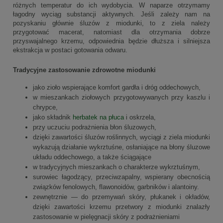
różnych temperatur do ich wydobycia. W naparze otrzymamy
łagodny wyciąg substancji aktywnych. Jeśli zależy nam na
pozyskaniu głównie śluzów z miodunki, to z ziela należy
przygotować macerat, natomiast dla otrzymania dobrze
przyswajalnego krzemu, odpowiednia będzie dłuższa i silniejsza
ekstrakcja w postaci gotowania odwaru.
Tradycyjne zastosowanie zdrowotne miodunki
jako zioło wspierające komfort gardła i dróg oddechowych,
w mieszankach ziołowych przygotowywanych przy kaszlu i
chrypce,
jako składnik
herbatek na płuca
i oskrzela,
przy uczuciu podrażnienia błon śluzowych,
dzięki zawartości śluzów roślinnych, wyciągi z ziela miodunki
wykazują działanie wykrztuśne, osłaniające na błony śluzowe
układu oddechowego, a także ściągające
w tradycyjnych mieszankach o charakterze wykrztuśnym,
surowiec łagodzący, przeciwzapalny, wspierany obecnością
związków fenolowych, flawonoidów, garbników i alantoiny.
zewnętrznie — do przemywań skóry, płukanek i okładów,
dzięki zawartości krzemu przetwory z miodunki znalazły
zastosowanie w pielęgnacji skóry z podrażnieniami