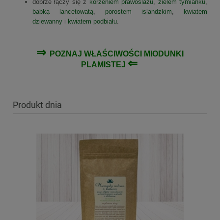
dobrze łączy się z
korzeniem prawoślazu
,
zielem tymianku
,
babką lancetowatą
,
porostem islandzkim
,
kwiatem
dziewanny
i
kwiatem podbiału
.
⇒
POZNAJ
WŁAŚCIWOŚCI MIODUNKI
⇐
PLAMISTEJ
Produkt dnia