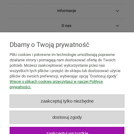
Informacje
O nas
Dbamy o Twoją prywatność
Copyright Zielnik Jagi
Pliki cookies i pokrewne im technologie umożliwiają poprawne
Mazidła, maści, oleje lecznicze
Olejki
Olejki eteryczne
Olejki
działanie strony i pomagają nam dostosować ofertę do Twoich
pielęgnacyjne
Kosmetyki
Biomika
Black for White
potrzeb. Możesz zaakceptować wykorzystanie przez nas
Medicprogress
Sól do kąpieli
Zioła do kąpieli
Susze, herbatki
wszystkich tych plików i przejść do sklepu lub dostosować użycie
ziołowe i owocowe
Zioła jednorodne
Mieszanki ziołowe
Zioła
plików do swoich preferencji, wybierając opcję "Dostosuj zgody".
mielone
Mieszanki owocowo-ziołowe
Herbatki funkcjonalne
Więcej o plikach cookies przeczytasz w naszej Polityce
Zioła na trawienie i wzdęcia
Zioła na odchudzanie
Zioła na
prywatności.
oczyszczenie organizmu
Zioła na odporność
Zioła na
przeziębienie
Zioła uspokajające i na relaks
Zioła na pamięć,
zaakceptuj tylko niezbędne
koncentrację i stres
Adaptogeny
Zioła na wieczną młodość
Zioła dla aktywnych
Zioła dla kobiet
Zioła dla mężczyzn
Zioła i
produkty naturalne dla ciała
Zioła i produkty naturalne dla ducha
dostosuj zgody
Antyoksydanty
Suplementy diety
Natura Wita
Tabletki i kapsułki
z ziołami
Herbatki ekspresowe
Zioła ekologiczne
Owoce
suszone
Nasiona i pestki
Przyprawy i suszone warzywa
zaakceptuj wszystkie