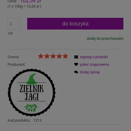
102,59 zł
Cena:
(1
x 100g
=
10,26 zł
)
do koszyka
szt.
dodaj do przechowalni
Ocena:
zapytaj o produkt
Producent:
poleć znajomemu
dodaj opinię
Kod produktu:
1213