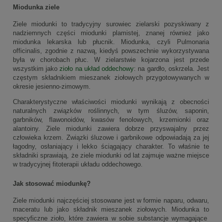
Miodunka ziele
Ziele miodunki to tradycyjny surowiec zielarski pozyskiwany z
nadziemnych części miodunki plamistej, znanej również jako
miodunka lekarska lub płucnik. Miodunka, czyli Pulmonaria
officinalis, zgodnie z nazwą, kiedyś powszechnie wykorzystywana
była w chorobach płuc. W zielarstwie kojarzona jest przede
wszystkim jako
zioło na układ oddechowy
: na gardło, oskrzela. Jest
częstym składnikiem mieszanek ziołowych przygotowywanych w
okresie jesienno-zimowym.
Charakterystyczne właściwości miodunki wynikają z obecności
naturalnych związków roślinnych, w tym śluzów, saponin,
garbników, flawonoidów, kwasów fenolowych, krzemionki oraz
alantoiny. Ziele miodunki zawiera dobrze przyswajalny przez
człowieka krzem. Związki śluzowe i garbnikowe odpowiadają za jej
łagodny, osłaniający i lekko ściągający charakter. To właśnie te
składniki sprawiają, że ziele miodunki od lat zajmuje ważne miejsce
w tradycyjnej fitoterapii układu oddechowego.
Jak stosować miodunkę?
Ziele miodunki najczęściej stosowane jest w formie naparu, odwaru,
maceratu lub jako składnik mieszanek ziołowych. Miodunka to
specyficzne zioło, które zawiera w sobie substancje wymagające