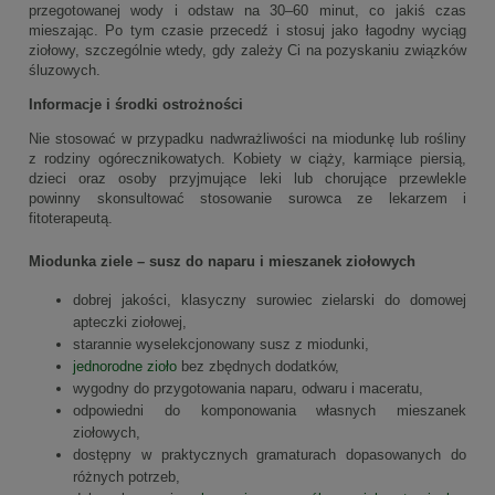
przegotowanej wody i odstaw na 30–60 minut, co jakiś czas
mieszając. Po tym czasie przecedź i stosuj jako łagodny wyciąg
ziołowy, szczególnie wtedy, gdy zależy Ci na pozyskaniu związków
śluzowych.
Informacje i środki ostrożności
Nie stosować w przypadku nadwrażliwości na miodunkę lub rośliny
z rodziny ogórecznikowatych. Kobiety w ciąży, karmiące piersią,
dzieci oraz osoby przyjmujące leki lub chorujące przewlekle
powinny skonsultować stosowanie surowca ze lekarzem i
fitoterapeutą.
Miodunka ziele – susz do naparu i mieszanek ziołowych
dobrej jakości, klasyczny surowiec zielarski do domowej
apteczki ziołowej,
starannie wyselekcjonowany susz z miodunki,
jednorodne zioło
bez zbędnych dodatków,
wygodny do przygotowania naparu, odwaru i maceratu,
odpowiedni do komponowania własnych mieszanek
ziołowych,
dostępny w praktycznych gramaturach dopasowanych do
różnych potrzeb,