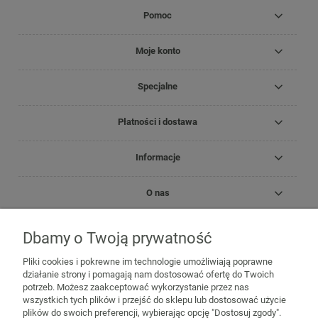
Pomoc
Moje konto
Specjalne
Płatności i dostawa
Informacje
O nas
Dbamy o Twoją prywatność
Copyright Zielnik Jagi
Pliki cookies i pokrewne im technologie umożliwiają poprawne
Mazidła, maści, oleje lecznicze
Olejki
Olejki eteryczne
Olejki
działanie strony i pomagają nam dostosować ofertę do Twoich
pielęgnacyjne
Kosmetyki
Biomika
Black for White
potrzeb. Możesz zaakceptować wykorzystanie przez nas
Medicprogress
Sól do kąpieli
Zioła do kąpieli
Susze, herbatki
wszystkich tych plików i przejść do sklepu lub dostosować użycie
ziołowe i owocowe
Zioła jednorodne
Mieszanki ziołowe
Zioła
plików do swoich preferencji, wybierając opcję "Dostosuj zgody".