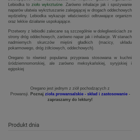
Lebiodka to
zioło wykrztuśne
. Zarówno inhalacje jak i spożywanie
naparów ułatwia wykrztuszanie zalegającej w drogach oddechowych
wydzieliny. Lebiodka wykazuje właściwości odtruwające organizm
oraz lekkie działanie uspokajające.
Przetwory z lebiodki zalecane są szczególnie w dolegliwościach ze
strony dróg oddechowych, zarówno napar jak i inhalacje. W stanach
nadmiernych skurczów mięśni gładkich (macicy, układu
pokarmowego, dróg żółciowych, oddechowych).
Oregano to również popularna przyprawa stosowana w kuchni
śródziemnomorskiej, ale zarówno meksykańskiej, syryjskiej i
egipskiej
Oregano jest jednym z ziół pochodzących z
Prowansji.
Poznaj
zioła prowansalskie - skład i zastosowanie
-
zapraszamy do lektury!
Produkt dnia