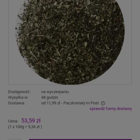
Dostępność:
na wyczerpaniu
Wysyłka w:
48 godzin
Dostawa:
od 11,99 zł
- Paczkomaty In Post
sprawdź formy dostawy
Cena nie zawiera ewentualnych kosztów płatności
53,59 zł
Cena:
(1
x 100g
=
5,36 zł
)