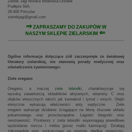
Zielnik Jagi Monika Widlińska-Orzełek
Podłęże 56A,
28-400 Pińczów
zielnikjagi@gmail.com
⇒
ZAPRASZAMY DO ZAKUPÓW W
⇐
NASZYM
SKLEPIE ZIELARSKIM
Ogólne informacje dotyczące ziół zaczerpnięte ze światowej
literatury zielarskiej, nie stanowią porady medycznej oraz
oświadczenia żywieniowego:
Ziele oregano
Oregano, a inaczej
ziele lebiodki
, charakteryzuje się
wysoką zawartością składników aktywnych, witaminy C oraz
olejków eterycznych takich jak karwakrol i tymol i innych. Olejki
eteryczne wykazują właściwości anty septyczne. Ziele
oregano wykazuje działanie ściągające na błony śluzowe układu
pokarmowego oraz przeciwzapalne. Łagodzi biegunki oraz
niestrawność. Przetwory z ziela lebiodki wspomagają prawidłowe
wydzielanie moczu i mleka (przez matki karmiącej). Działają
żółciopędnie oraz rozkurczowo na mięśnie gładkie organizmu.