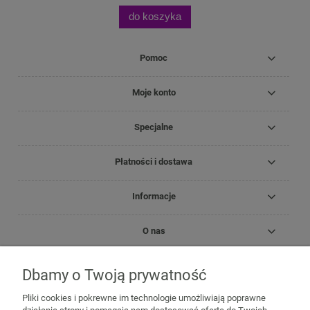
do koszyka
Pomoc
Moje konto
Specjalne
Płatności i dostawa
Informacje
O nas
Dbamy o Twoją prywatność
Copyright Zielnik Jagi
Pliki cookies i pokrewne im technologie umożliwiają poprawne
Mazidła, maści, oleje lecznicze
Olejki
Olejki eteryczne
Olejki