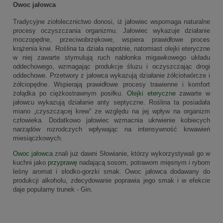
Owoc jałowca
Tradycyjne ziołolecznictwo donosi, iż jałowiec wspomaga naturalne
procesy oczyszczania organizmu. Jałowiec wykazuje działanie
moczopędne, przeciwobrzękowe, wspiera prawidłowe proces
krążenia krwi. Roślina ta działa napotnie, natomiast olejki eteryczne
w niej zawarte stymulują ruch nabłonka migawkowego układu
oddechowego, wzmagając produkcje śluzu i oczyszczając drogi
oddechowe. Przetwory z jałowca wykazują działanie żółciotwórcze i
żółciopędne. Wspierają prawidłowe procesy trawienne i komfort
żołądka po ciężkostrawnym posiłku.
Olejki eteryczne
zawarte w
jałowcu wykazują działanie anty septyczne. Roślina ta posiadała
miano „czyszczącej krew” ze względu na jej wpływ na organizm
człowieka. Dodatkowo jałowiec wzmacnia ukrwienie kobiecych
narządów rozrodczych wpływając na intensywność krwawień
miesiączkowych.
Owoc jałowca
znali już dawni Słowianie, którzy wykorzystywali go w
kuchni jako
przyprawę
nadającą sosom, potrawom mięsnym i rybom
leśny aromat i słodko-gorzki smak. Owoc jałowca dodawany do
produkcji alkoholu, zdecydowanie poprawia jego smak i w efekcie
daje popularny trunek - Gin.