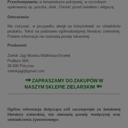
Przechowywanie:
w temperaturze pokojowej, w szczelnym
opakowaniu np. puszka, słoik. Chronić przed światłem i wilgocią.
Ostrzeżenie:
Nie zażywać, w przypadku alergii na którykolwiek ze składników
produktu. Tekst na podstawie ogólnodostępnej literatury zielarskiej.
Podane informacje nie stanowią porady lekarskiej.
Producent:
Zielnik Jagi Monika Widlińska-Orzełek
Podłęże 56A,
28-400 Pińczów
zielnikjagi@gmail.com
⇒
ZAPRASZAMY DO ZAKUPÓW W
⇐
NASZYM
SKLEPIE ZIELARSKIM
Ogólne informacje dotyczące ziół zaczerpnięte ze światowej
literatury zielarskiej, nie stanowią porady medycznej oraz
oświadczenia żywieniowego: