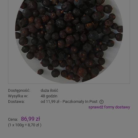
Dostępność:
duża ilość
Wysyłka w:
48 godzin
Dostawa:
od 11,99 zł
- Paczkomaty In Post
sprawdź formy dostawy
Cena nie zawiera ewentualnych kosztów płatności
86,99 zł
Cena:
(1
x 100g
=
8,70 zł
)