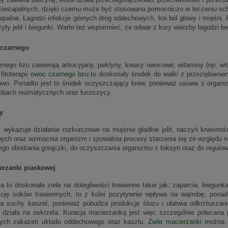
ciwzapalnych, dzięki czemu może być stosowana pomocniczo w leczeniu scho
zapalne. Łagodzi infekcje górnych dróg oddechowych, koi ból głowy i mięśni
żyty jelit i biegunki. Warto też wspomnieć, że odwar z kory wierzby łagodzi 
czarnego
nego bzu zawierają antocyjany, pektyny, kwasy owocowe, witaminy (np. wit 
fitoterapii
owoc czarnego bzu
to doskonały środek do walki z przeziębienie
owo. Ponadto jest to środek oczyszczający krew, ponieważ usuwa z organiz
robach reumatycznych oraz łuszczycy.
y
y
wykazuje działanie rozkurczowe na mięśnie gładkie jelit, naczyń krwion
ych oraz wzmacnia organizm i spowalnia procesy starzenia się ze względu na
ego obniżania gorączki, do oczyszczania organizmu z toksyn oraz do regulowa
erzanki piaskowej
a to doskonałe ziele na dolegliwości trawienne takie jak: zaparcia, biegunk
cję soków trawiennych, to z kolei pozytywnie wpływa na wątrobę, ponad
a suchy kaszel, ponieważ pobudza produkcję śluzu i ułatwia odkrztuszan
 działa na oskrzela. Kuracja macierzanką jest więc szczególnie polecan
cych zakażeń układu oddechowego oraz kaszlu.
Ziele macierzanki
można st