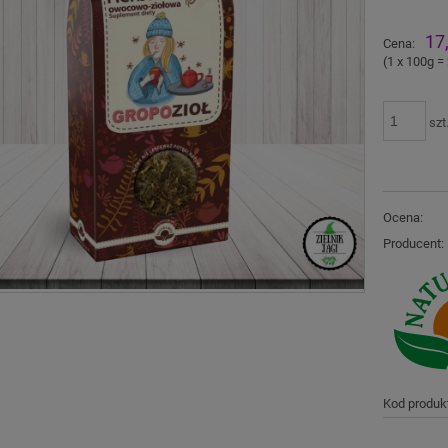
Ce
17
Cena:
pł
(1
x 100g
=
szt
Ocena:
Producent:
Kod produk