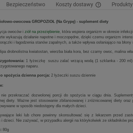
Bezpieczeństwo
Koszty dostawy
Produkty
Cena nie zawiera 
ziołowo-owocowa GROPOZIOŁ (Na Grypę) -
suplement diety
płatności
ycja owoców i
ziół na przeziębienie
, która wspiera organizm w okresie infekcj
arte wykazują działanie napotne i moczopędne, dzięki czemu organizm intens
gorączki i łagodzenia stanów zapalnych, a także wpływa osłaniająco na błon
lipa drobnolistna kwiatostan, wierzba biała kora, bez czarny owoc, malina wł
zygotowania:
1 łyżeczkę suszu zalać wrzącą wodą (1 szklanka - 200 ml) 
rzygotowanego naparu.
o spożycia dzienna porcja:
2 łyżeczki suszu dziennie
e:
 nie przekraczać dozwolonej porcji do spożycia w ciągu dnia. Suplement
nej diety. Ważne jest stosowanie zbilansowanej i zróżnicowanej diety ora
owywane w sposób niedostępny dla małych dzieci.
wające leki lub chore powinny skonsultować się z lekarzem przed zast
i dzieci. Nie zażywać, w przypadku alergii na którykolwiek ze składników pr
:
80g