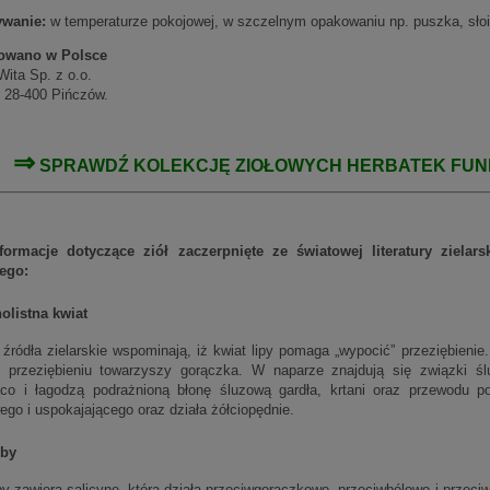
wanie:
w temperaturze pokojowej, w szczelnym opakowaniu np. puszka, słoik.
owano w Polsce
Wita Sp. z o.o.
, 28-400 Pińczów.
⇒
SPRAWDŹ KOLEKCJĘ ZIOŁOWYCH
HERBATEK FU
formacje dotyczące ziół zaczerpnięte ze światowej literatury ziela
wego:
olistna kwiat
 źródła zielarskie wspominają, iż kwiat lipy pomaga „wypocić” przeziębienie
 przeziębieniu towarzyszy gorączka. W naparze znajdują się związki ślu
co i łagodzą podrażnioną błonę śluzową gardła, krtani oraz przewodu
go i uspokajającego oraz działa żółciopędnie.
zby
by zawiera salicynę, która działa przeciwgorączkowo, przeciwbólowo i przec