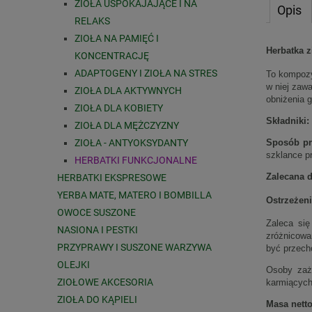
ZIOŁA USPOKAJAJĄCE I NA
Opis
RELAKS
ZIOŁA NA PAMIĘĆ I
Herbatka 
KONCENTRACJĘ
ADAPTOGENY I ZIOŁA NA STRES
To kompoz
w niej zaw
ZIOŁA DLA AKTYWNYCH
obniżenia 
ZIOŁA DLA KOBIETY
Składniki:
ZIOŁA DLA MĘŻCZYZNY
ZIOŁA - ANTYOKSYDANTY
Sposób pr
szklance p
HERBATKI FUNKCJONALNE
Zalecana d
HERBATKI EKSPRESOWE
YERBA MATE, MATERO I BOMBILLA
Ostrzeżeni
OWOCE SUSZONE
Zaleca się
NASIONA I PESTKI
zróżnicowa
PRZYPRAWY I SUSZONE WARZYWA
być przech
OLEJKI
Osoby zaży
ZIOŁOWE AKCESORIA
karmiących 
ZIOŁA DO KĄPIELI
Masa netto