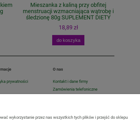
akiem
Mieszanka z kaliną przy obfitej
0g
menstruacji wzmacniająca wątrobę i
śledzionę 80g SUPLEMENT DIETY
18,89 zł
do koszyka
rmacje
O nas
tyka prywatności
Kontakt i dane firmy
Zamówienia telefoniczne
O firmie
wać wykorzystanie przez nas wszystkich tych plików i przejść do sklepu
Sól do kąpieli
Zioła do kąpieli
Susze, herbatki ziołowe i
ie i wzdęcia
Zioła na odchudzanie
Zioła na oczyszczenie