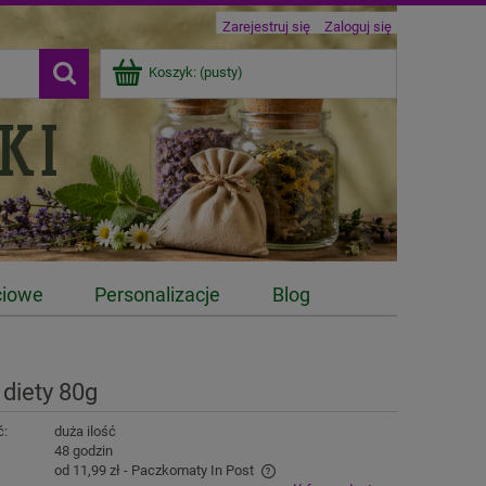
Zarejestruj się
Zaloguj się
Koszyk:
(pusty)
ciowe
Personalizacje
Blog
diety 80g
ć:
duża ilość
:
48 godzin
od 11,99 zł
- Paczkomaty In Post