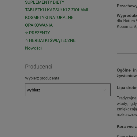
SUPLEMENTY DIETY
Przechowy
TABLETKI I KAPSUŁKI Z ZIOŁAMI
Wyproduk
KOSMETYKI NATURALNE
dla Natura 
OPAKOWANIA
Kopernia 9
⭐ PREZENTY
⭐ HERBATKI ŚWIĄTECZNE
Nowości
Producenci
Ogólne in
żywienio
Wybierz producenta
Lipa drobn
Tradycyjne
wtedy, gdy
zmiękczają
rozkurczowe
Kora wier
Kora wierz