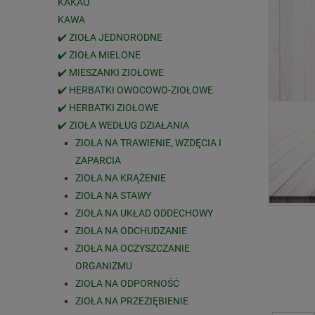
KAKAO
KAWA
✔️ ZIOŁA JEDNORODNE
✔️ ZIOŁA MIELONE
✔️ MIESZANKI ZIOŁOWE
✔️ HERBATKI OWOCOWO-ZIOŁOWE
✔️ HERBATKI ZIOŁOWE
✔️ ZIOŁA WEDŁUG DZIAŁANIA
ZIOŁA NA TRAWIENIE, WZDĘCIA I
ZAPARCIA
ZIOŁA NA KRĄŻENIE
ZIOŁA NA STAWY
ZIOŁA NA UKŁAD ODDECHOWY
ZIOŁA NA ODCHUDZANIE
ZIOŁA NA OCZYSZCZANIE
ORGANIZMU
ZIOŁA NA ODPORNOŚĆ
ZIOŁA NA PRZEZIĘBIENIE