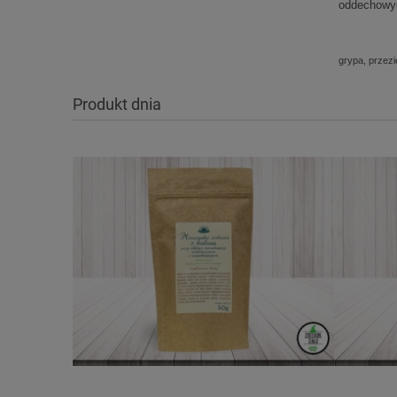
oddechowy
grypa, przezi
Produkt dnia