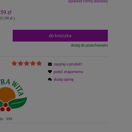
sprawdź formy dostawy
na nie zawiera ewentualnych kosztów
,59 zł
atności
21,99 zł
)
do koszyka
.
dodaj do przechowalni
zapytaj o produkt
poleć znajomemu
dodaj opinię
tu:
399