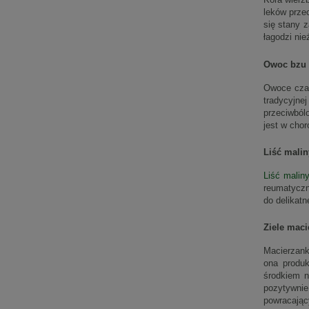
leków prze
się stany 
łagodzi nie
Owoc bzu 
Owoce czar
tradycyjnej 
przeciwból
jest w cho
Liść malin
Liść malin
reumatyczn
do delikatn
Ziele maci
Macierzank
ona produk
środkiem n
pozytywnie
powracają