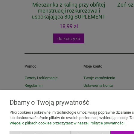
suplement
Mieszanka z kaliną przy obfitej
Żeń-sz
menstruacji rozkurczowa i
uspokajająca 80g SUPLEMENT
DIETY
18,99 zł
do koszyka
Pomoc
Moje konto
Zwroty i reklamacje
Twoje zamówienia
Regulamin
Ustawienia konta
Przechowalnia
Dbamy o Twoją prywatność
Pliki cookies i pokrewne im technologie umożliwiają poprawne działanie
lub dostosować użycie plików do swoich preferencji, wybierając opcję "Do
Więcej o plikach cookies przeczytasz w naszej Polityce prywatności.
Mazidła, maści, oleje lecznicze
Olejki
Olejki eteryczne
owocowe
Zioła jednorodne
Mieszanki ziołowe
Zioła mi