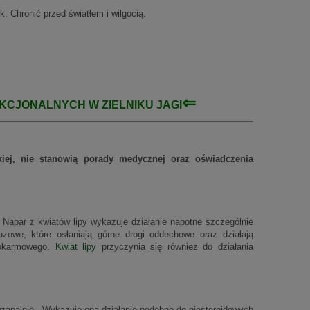
 Chronić przed światłem i wilgocią.
⇐
NKCJONALNYCH
W ZIELNIKU JAGI
rskiej, nie stanowią porady medycznej oraz oświadczenia
. Napar z kwiatów lipy wykazuje działanie napotne szczególnie
zowe, które osłaniają górne drogi oddechowe oraz działają
 pokarmowego.
Kwiat lipy
przyczynia się również do działania
iwzapalnie. Wykazuje ona działanie podobne do niesteroidowych