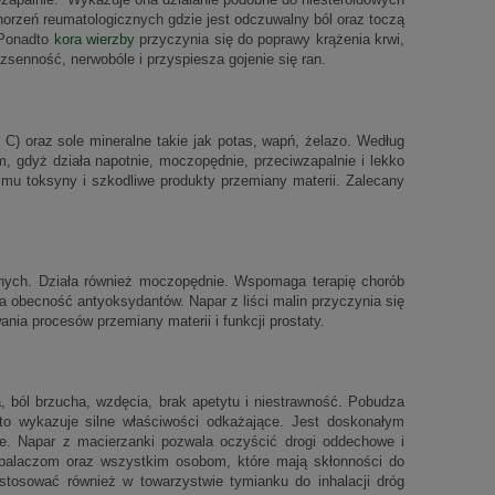
rzeń reumatologicznych gdzie jest odczuwalny ból oraz toczą
. Ponadto
kora wierzby
przyczynia się do poprawy krążenia krwi,
bezsenność, nerwobóle i przyspiesza gojenie się ran.
C) oraz sole mineralne takie jak potas, wapń, żelazo. Według
m, gdyż działa napotnie, moczopędnie, przeciwzapalnie i lekko
mu toksyny i szkodliwe produkty przemiany materii. Zalecany
ośnych. Działa również moczopędnie. Wspomaga terapię chorób
 obecność antyoksydantów. Napar z liści malin przyczynia się
nia procesów przemiany materii i funkcji prostaty.
a, ból brzucha, wzdęcia, brak apetytu i niestrawność. Pobudza
to wykazuje silne właściwości odkażające. Jest doskonałym
ie. Napar z macierzanki pozwala oczyścić drogi oddechowe i
a palaczom oraz wszystkim osobom, które mają skłonności do
osować również w towarzystwie tymianku do inhalacji dróg