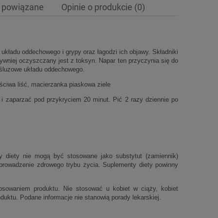
 powiązane
Opinie o produkcie (0)
ewentualnych kosztów
i układu oddechowego i grypy oraz łagodzi ich objawy. Składniki
ywniej oczyszczany jest z toksyn. Napar ten przyczynia się do
y śluzowe układu oddechowego.
aściwa liść, macierzanka piaskowa ziele
i zaparzać pod przykryciem 20 minut. Pić 2 razy dziennie po
y diety nie mogą być stosowane jako substytut (zamiennik)
z prowadzenie zdrowego trybu życia. Suplementy diety powinny
osowaniem produktu. Nie stosować u kobiet w ciąży, kobiet
oduktu. Podane informacje nie stanowią porady lekarskiej.