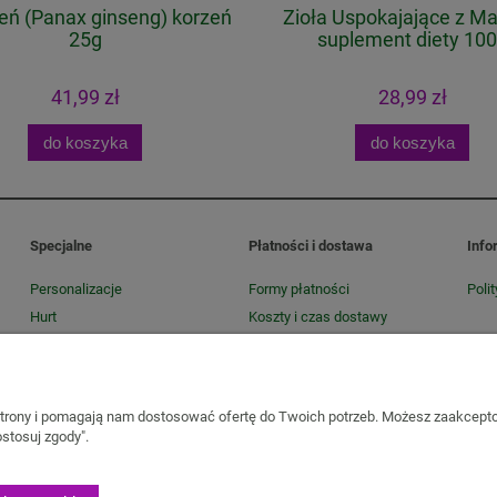
eń (Panax ginseng) korzeń
Zioła Uspokajające z M
25g
suplement diety 10
41,99 zł
28,99 zł
do koszyka
do koszyka
Specjalne
Płatności i dostawa
Info
Personalizacje
Formy płatności
Poli
Hurt
Koszty i czas dostawy
Konfekcjonowanie konwencji i
Czas realizacji zamówienia
EKO
 strony i pomagają nam dostosować ofertę do Twoich potrzeb. Możesz zaakcepto
Copyright Zielnik Jagi
stosuj zgody".
Olejki pielęgnacyjne
Kosmetyki
Biomika
Black for White
Medicprogress
elone
Mieszanki owocowo-ziołowe
Herbatki funkcjonalne
Zioła na trawien