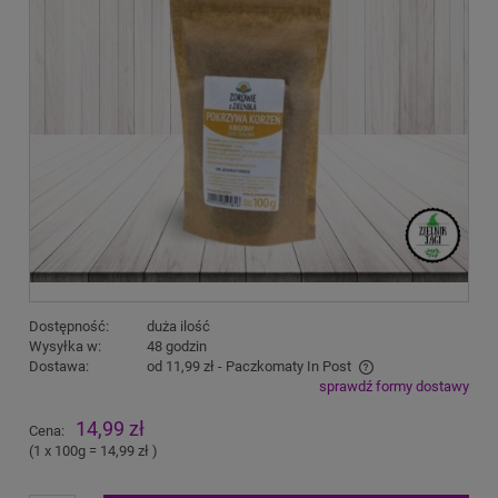
Dostępność:
duża ilość
Wysyłka w:
48 godzin
Dostawa:
od 11,99 zł
- Paczkomaty In Post
sprawdź formy dostawy
Cena nie zawiera ewentualnych kosztów płatności
14,99 zł
Cena:
(1
x 100g
=
14,99 zł
)