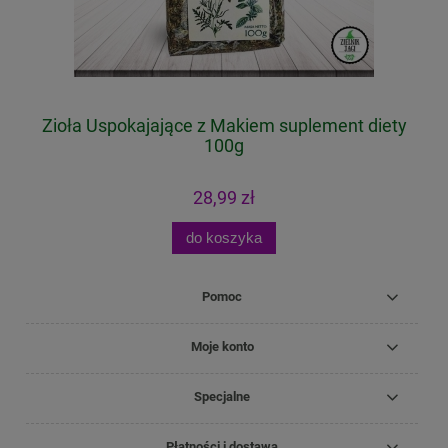
g
Zioła Uspokajające z Makiem suplement diety
100g
28,99 zł
do koszyka
Pomoc
Moje konto
Specjalne
Płatności i dostawa