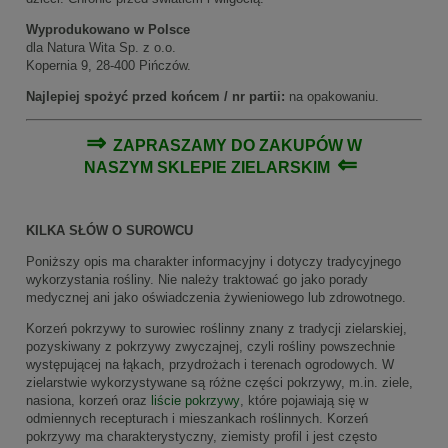
Wyprodukowano w Polsce
dla Natura Wita Sp. z o.o.
Kopernia 9, 28-400 Pińczów.
Najlepiej spożyć przed końcem / nr partii:
na opakowaniu.
⇒
ZAPRASZAMY DO ZAKUPÓW W
⇐
NASZYM
SKLEPIE ZIELARSKIM
KILKA SŁÓW O SUROWCU
Poniższy opis ma charakter informacyjny i dotyczy tradycyjnego
wykorzystania rośliny. Nie należy traktować go jako porady
medycznej ani jako oświadczenia żywieniowego lub zdrowotnego.
Korzeń pokrzywy to surowiec roślinny znany z tradycji zielarskiej,
pozyskiwany z pokrzywy zwyczajnej, czyli rośliny powszechnie
występującej na łąkach, przydrożach i terenach ogrodowych. W
zielarstwie wykorzystywane są różne części pokrzywy, m.in. ziele,
nasiona, korzeń oraz
liście pokrzywy
, które pojawiają się w
odmiennych recepturach i mieszankach roślinnych. Korzeń
pokrzywy ma charakterystyczny, ziemisty profil i jest często