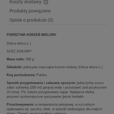
Koszty dostawy
Cena nie zawiera ewentualnych kosztów płatności
Produkty powiązane
Opinie o produkcie (0)
POKRZYWA KORZEŃ MIELONY
(Urtica dioica L.)
SUSZ ZIOŁOWY
Masa netto:
200 g
Składniki:
pokrzywa zwyczajna korzeń mielony
(Urtica dioica L.)
Kraj pochodzenia:
Polska
Sposób przygotowania i zalecane spożycie:
jedną łyżkę suszu
zalać szklanką (200 ml) gorącej wody i pozostawić pod przykryciem
10 minut. Pić świeżo przygotowany napar. Najlepsze efekty
przynosi systematyczne spożywanie (picie) herbatki.
Przechowywanie:
w temperaturze pokojowej, w szczelnym
opakowaniu np. puszka, słoik, w sposób niedostępny dla małych
dzieci. Chronić przed światłem i wilgocią.