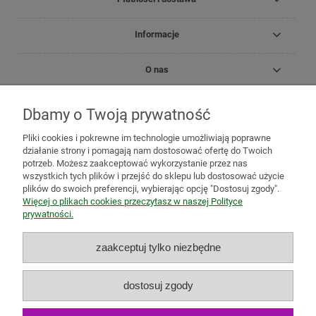
Informacje
O nas
Dbamy o Twoją prywatność
Copyright Zielnik Jagi
Pliki cookies i pokrewne im technologie umożliwiają poprawne
Mazidła, maści, oleje lecznicze
Olejki
Olejki eteryczne
Olejki
działanie strony i pomagają nam dostosować ofertę do Twoich
pielęgnacyjne
Kosmetyki
Biomika
Black for White
potrzeb. Możesz zaakceptować wykorzystanie przez nas
Medicprogress
Sól do kąpieli
Zioła do kąpieli
Susze, herbatki
wszystkich tych plików i przejść do sklepu lub dostosować użycie
ziołowe i owocowe
Zioła jednorodne
Mieszanki ziołowe
Zioła
plików do swoich preferencji, wybierając opcję "Dostosuj zgody".
mielone
Mieszanki owocowo-ziołowe
Herbatki funkcjonalne
Więcej o plikach cookies przeczytasz w naszej Polityce
Zioła na trawienie i wzdęcia
Zioła na odchudzanie
Zioła na
prywatności.
oczyszczenie organizmu
Zioła na odporność
Zioła na
przeziębienie
Zioła uspokajające i na relaks
Zioła na pamięć,
zaakceptuj tylko niezbędne
koncentrację i stres
Adaptogeny
Zioła na wieczną młodość
Zioła dla aktywnych
Zioła dla kobiet
Zioła dla mężczyzn
Zioła i
produkty naturalne dla ciała
Zioła i produkty naturalne dla ducha
dostosuj zgody
Antyoksydanty
Suplementy diety
Natura Wita
Tabletki i kapsułki
z ziołami
Herbatki ekspresowe
Zioła ekologiczne
Owoce
suszone
Nasiona i pestki
Przyprawy i suszone warzywa