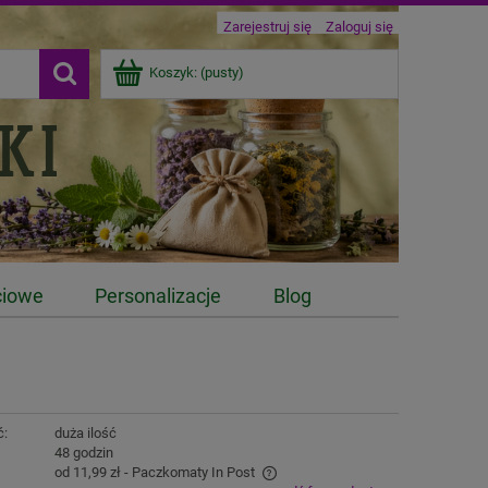
Zarejestruj się
Zaloguj się
Koszyk:
(pusty)
ciowe
Personalizacje
Blog
ć:
duża ilość
:
48 godzin
od 11,99 zł
- Paczkomaty In Post