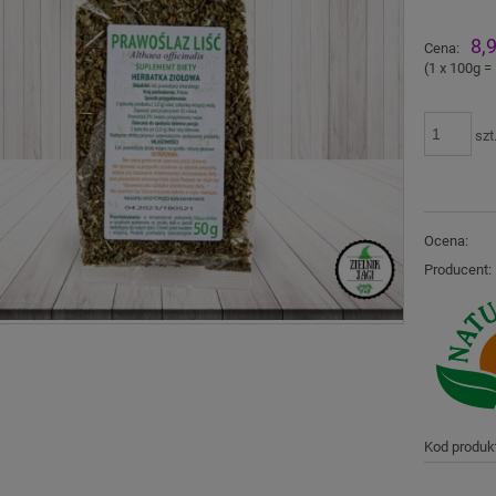
Ce
8,9
Cena:
pł
(1
x 100g
=
szt
Ocena:
Producent:
Kod produk