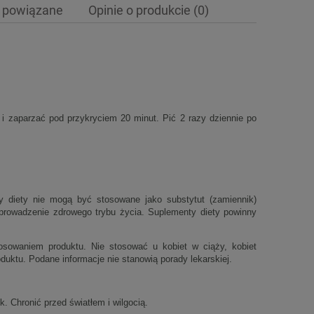
 powiązane
Opinie o produkcie (0)
ewentualnych kosztów
i zaparzać pod przykryciem 20 minut. Pić 2 razy dziennie po
y diety nie mogą być stosowane jako substytut (zamiennik)
z prowadzenie zdrowego trybu życia. Suplementy diety powinny
osowaniem produktu. Nie stosować u kobiet w ciąży, kobiet
oduktu. Podane informacje nie stanowią porady lekarskiej.
 Chronić przed światłem i wilgocią.