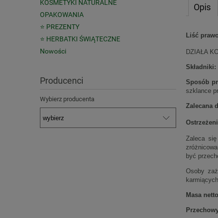
KOSMETYKI NATURALNE
Opis
OPAKOWANIA
⭐ PREZENTY
Liść prawo
⭐ HERBATKI ŚWIĄTECZNE
Nowości
DZIAŁA K
Składniki:
Producenci
Sposób pr
szklance p
Wybierz producenta
Zalecana d
Ostrzeżeni
Zaleca się
zróżnicowa
być przech
Osoby zaży
karmiących 
Masa netto
Przechowy