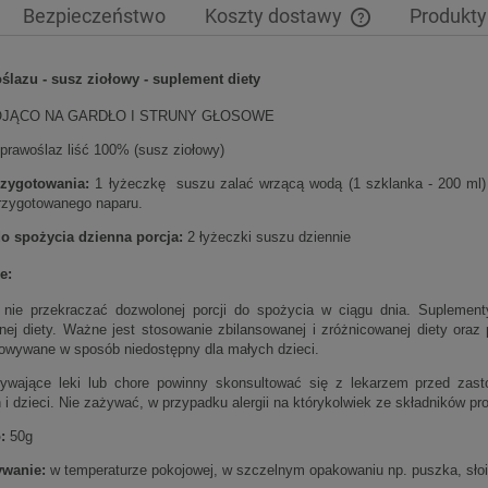
Bezpieczeństwo
Koszty dostawy
Produkty
Cena nie zawiera 
ślazu - susz ziołowy - suplement diety
płatności
OJĄCO NA GARDŁO I STRUNY GŁOSOWE
prawoślaz liść 100% (susz ziołowy)
zygotowania:
1 łyżeczkę suszu zalać wrzącą wodą (1 szklanka - 200 ml) 
rzygotowanego naparu.
o spożycia dzienna porcja:
2 łyżeczki suszu dziennie
e:
 nie przekraczać dozwolonej porcji do spożycia w ciągu dnia. Suplement
nej diety. Ważne jest stosowanie zbilansowanej i zróżnicowanej diety ora
owywane w sposób niedostępny dla małych dzieci.
wające leki lub chore powinny skonsultować się z lekarzem przed zast
i dzieci. Nie zażywać, w przypadku alergii na którykolwiek ze składników pr
:
50g
wanie:
w temperaturze pokojowej, w szczelnym opakowaniu np. puszka, słoik.