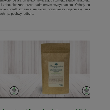
znokcie. Działa on lekko nawilżająco i zmiękczająco naskórek.
ie i zabezpieczone przed nadmiernym wysychaniem. Okłady na
pień przetłuszczania się skóry, przyspieszy gojenie się ran i
ych np. pochwy, odbytu.