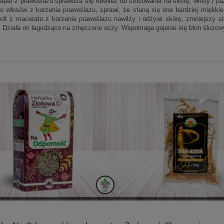
napar z prawoślazu sprawdza się również do stosowania na skórę, włosy i pa
o włosów z korzenia prawoślazu, sprawi, że staną się one bardziej miękk
kolt z maceratu z korzenia prawoślazu nawilży i odżywi skórę, zmniejszy sto
. Działa on łagodząco na zmęczone oczy. Wspomaga gojenie się błon śluzow