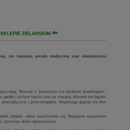
⇐
M
SKLEPIE ZIELARSKIM
rskiej, nie stanowią porady medycznej oraz oświadczenia
pęcznieją. Macerat z prawoślazu ma działanie powlekające i
u gardła i suchym kaszlu oraz na chrypkę. Macerat ten łagodzi
 antyseptyczne i przeciwzapalne. Wspomaga gojenie się błon
ełni żołądek, ułatwi wypróżnianie się. Regularne spożywanie
az stymuluje układ odpornościowy.