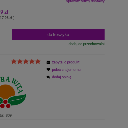
sprawdź formy dostawy
na nie zawiera ewentualnych kosztów
9 zł
atności
17,98 zł
)
do koszyka
.
dodaj do przechowalni
zapytaj o produkt
poleć znajomemu
dodaj opinię
tu:
809