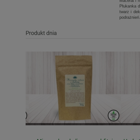
Macerat i 
Płukanka d
twarz i de
podrażnień
Produkt dnia