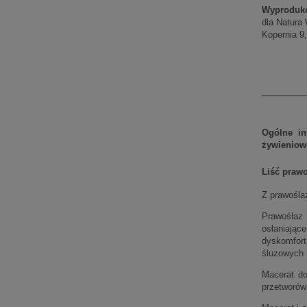
Wyproduk
dla Natura 
Kopernia 9
Ogólne in
żywienio
Liść praw
Z prawoślaz
Prawoślaz 
osłaniając
dyskomfor
śluzowych 
Macerat do
przetworów