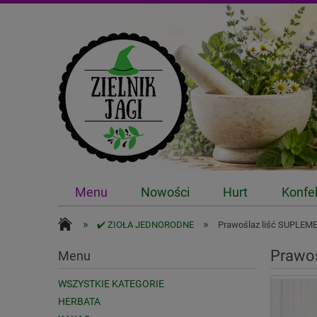
Menu
Nowości
Hurt
Konfe
»
»
✔️ ZIOŁA JEDNORODNE
Prawoślaz liść SUPLEM
Prawo
Menu
WSZYSTKIE KATEGORIE
HERBATA