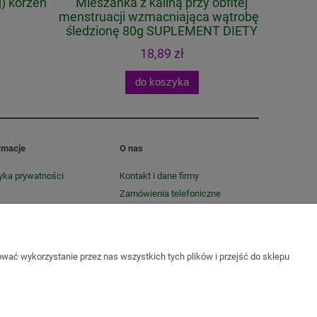
 korzeń
Mieszanka z kaliną przy obfitej
menstruacji wzmacniająca wątrobę i
śledzionę 80g SUPLEMENT DIETY
18,89 zł
do koszyka
rmacje
O nas
tyka prywatności
Kontakt i dane firmy
Zamówienia telefoniczne
O firmie
wać wykorzystanie przez nas wszystkich tych plików i przejść do sklepu
Sól do kąpieli
Zioła do kąpieli
Susze, herbatki ziołowe i
ie i wzdęcia
Zioła na odchudzanie
Zioła na oczyszczenie