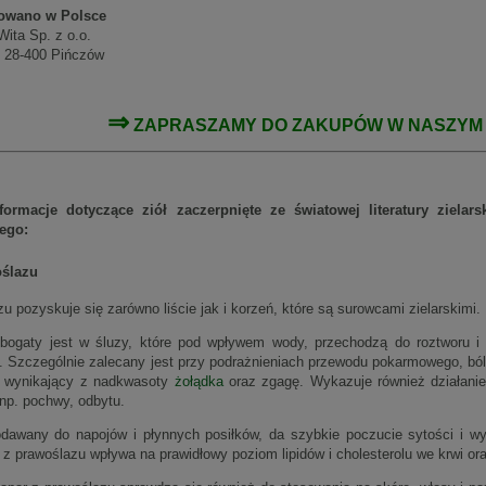
owano w Polsce
Wita Sp. z o.o.
, 28-400 Pińczów
⇒
ZAPRASZAMY DO ZAKUPÓW W NASZY
formacje dotyczące ziół zaczerpnięte ze światowej literatury ziela
wego:
oślazu
u pozyskuje się zarówno liście jak i korzeń, które są surowcami zielarskimi.
bogaty jest w śluzy, które pod wpływem wody, przechodzą do roztworu i 
e. Szczególnie zalecany jest przy podrażnieniach przewodu pokarmowego, ból
t wynikający z nadkwasoty
żołądka
oraz zgagę. Wykazuje również działanie
np. pochwy, odbytu.
dawany do napojów i płynnych posiłków, da szybkie poczucie sytości i wyp
 z prawoślazu wpływa na prawidłowy poziom lipidów i cholesterolu we krwi or