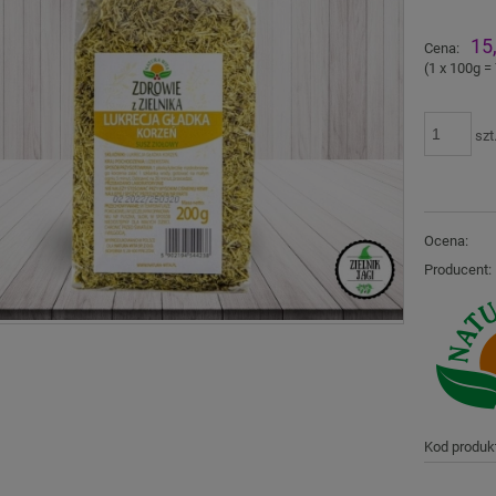
Ce
15
Cena:
pł
(1
x 100g
=
szt
Ocena:
Producent:
Kod produk