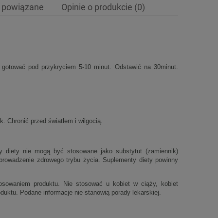
 powiązane
Opinie o produkcie (0)
ewentualnych kosztów
i gotować pod przykryciem 5-10 minut. Odstawić na 30minut.
 Chronić przed światłem i wilgocią.
y diety nie mogą być stosowane jako substytut (zamiennik)
z prowadzenie zdrowego trybu życia. Suplementy diety powinny
osowaniem produktu. Nie stosować u kobiet w ciąży, kobiet
oduktu. Podane informacje nie stanowią porady lekarskiej.