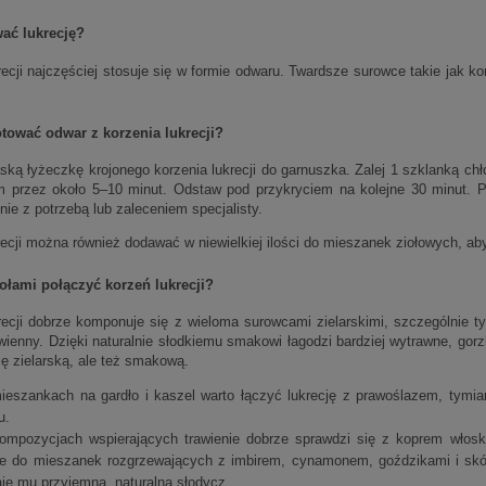
ać lukrecję?
ecji najczęściej stosuje się w formie odwaru. Twardsze surowce takie jak k
tować odwar z korzenia lukrecji?
ską łyżeczkę krojonego korzenia lukrecji do garnuszka. Zalej 1 szklanką ch
m przez około 5–10 minut. Odstaw pod przykryciem na kolejne 30 minut. Pr
ie z potrzebą lub zaleceniem specjalisty.
ecji można również dodawać w niewielkiej ilości do mieszanek ziołowych, ab
iołami połączyć korzeń lukrecji?
recji dobrze komponuje się z wieloma surowcami zielarskimi, szczególnie 
wienny. Dzięki naturalnie słodkiemu smakowi łagodzi bardziej wytrawne, gorzk
ję zielarską, ale też smakową.
eszankach na gardło i kaszel warto łączyć lukrecję z prawoślazem, tymia
u.
ompozycjach wspierających trawienie dobrze sprawdzi się z koprem włos
e do mieszanek rozgrzewających z imbirem, cynamonem, goździkami i skór
je mu przyjemną, naturalną słodycz.