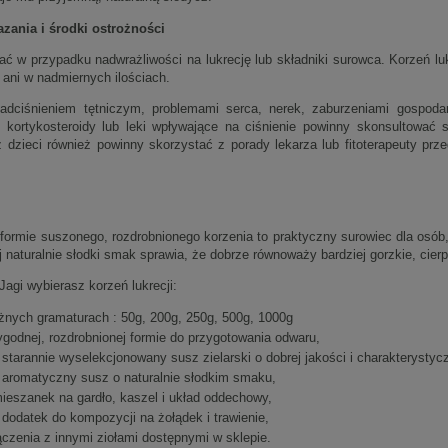
zania i środki ostrożności
ać w przypadku nadwrażliwości na lukrecję lub składniki surowca. Korzeń luk
 ani w nadmiernych ilościach.
dciśnieniem tętniczym, problemami serca, nerek, zaburzeniami gospoda
 kortykosteroidy lub leki wpływające na ciśnienie powinny skonsultować s
az dzieci również powinny skorzystać z porady lekarza lub fitoterapeuty prz
 formie suszonego, rozdrobnionego korzenia to praktyczny surowiec dla osób
j naturalnie słodki smak sprawia, że dobrze równoważy bardziej gorzkie, cierpk
Jagi wybierasz korzeń lukrecji:
żnych gramaturach : 50g, 200g, 250g, 500g, 1000g
godnej, rozdrobnionej formie do przygotowania odwaru,
 starannie wyselekcjonowany susz zielarski o dobrej jakości i charakterystyc
 aromatyczny susz o naturalnie słodkim smaku,
ieszanek na gardło, kaszel i układ oddechowy,
 dodatek do kompozycji na żołądek i trawienie,
ączenia z innymi ziołami dostępnymi w sklepie.