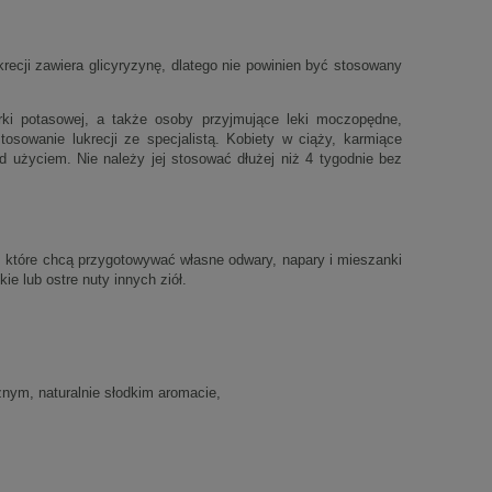
recji zawiera glicyryzynę, dlatego nie powinien być stosowany
rki potasowej, a także osoby przyjmujące leki moczopędne,
tosowanie lukrecji ze specjalistą. Kobiety w ciąży, karmiące
ed użyciem. Nie należy jej stosować dłużej niż 4 tygodnie bez
, które chcą przygotowywać własne odwary, napary i mieszanki
ie lub ostre nuty innych ziół.
znym, naturalnie słodkim aromacie,