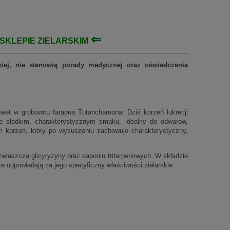
⇐
SKLEPIE ZIELARSKIM
rskiej, nie stanowią porady medycznej oraz oświadczenia
 nawet w grobowcu faraona Tutanchamona. Dziś korzeń lukrecji
nie słodkim, charakterystycznym smaku, idealny do odwarów,
m korzeń, który po wysuszeniu zachowuje charakterystyczny,
właszcza glicyryzyny oraz saponin triterpenowych. W składzie
óre odpowiadają za jego specyficzny właściwości zielarskie.