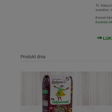
To klasycz
szerokim, 
Korzeń luk
Kontrola In
⇒
LUK
Produkt dnia