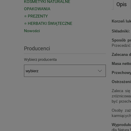
KOSMETYKI NATURALNE
Opis
OPAKOWANIA
⭐ PREZENTY
Korzeń luk
⭐ HERBATKI ŚWIĄTECZNE
Nowości
Składniki:
Sposób pr
Przecedzić
Producenci
Zalecana d
Wybierz producenta
Masa netto
Przechowy
Ostrzeżeni
Zaleca się
zróżnicowa
być przech
Osoby zaży
karmiących 
Wyproduk
dla Natura 