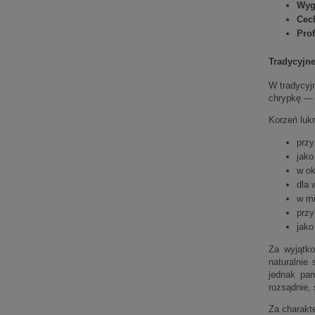
Wyg
Cec
Prof
Tradycyjne
W tradycyj
chrypkę — 
Korzeń lukr
przy
jako
w ok
dla 
w mi
przy
jako
Za wyjątko
naturalnie
jednak pam
rozsądnie,
Za charakte