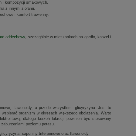
ch i kompozycji smakowych.
ia z innymi ziołami.
echowe i komfort trawienny.
kład oddechowy
, szczególnie w mieszankach na gardło, kaszel i
penowe, flawonoidy, a przede wszystkim: glicyryzyna. Jest to
m wspierać organizm w okresach większego obciążenia. Warto
ktrolitową, dlatego korzeń lukrecji powinien być stosowany
b zaburzeniami poziomu potasu.
licyryzyna, saponiny triterpenowe oraz flawonoidy.