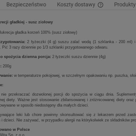
Bezpieczeństwo
Koszty dostawy
Produkty
Cena nie zawiera 
recji gładkiej - susz ziołowy
płatności
lukrecja gładka korzeń 100% (susz ziołowy)
zygotowania:
2 łyżeczki (4 g) suszu zalać wodą (1 szklanka - 200 ml) 
. Pić 3 razy dziennie po 1/3 szklanki przygotowanego odwaru.
o spożycia dzienna porcja:
2 łyżeczki suszu dziennie (4g)
:
200g
wanie:
w temperaturze pokojowej, w szczelnym opakowaniu np. puszka, słoik.
e:
 nie przekraczać dozwolonej porcji do spożycia w ciągu dnia. Suplement
nej diety. Ważne jest stosowanie zbilansowanej i zróżnicowanej diety ora
owywane w sposób niedostępny dla małych dzieci.
wające leki lub chore powinny skonsultować się z lekarzem przed zast
i dzieci. Nie zażywać, w przypadku alergii na którykolwiek ze składników pr
owano w Polsce
Wita Sp. z o.o.