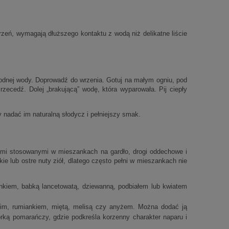
orzeń, wymagają dłuższego kontaktu z wodą niż delikatne liście
łodnej wody. Doprowadź do wrzenia. Gotuj na małym ogniu, pod
zecedź. Dolej „brakującą” wodę, która wyparowała. Pij ciepły
y nadać im naturalną słodycz i pełniejszy smak.
tymi stosowanymi w mieszankach na gardło, drogi oddechowe i
ie lub ostre nuty ziół, dlatego często pełni w mieszankach nie
nkiem, babką lancetowatą, dziewanną, podbiałem lub kwiatem
kim, rumiankiem, miętą, melisą czy anyżem. Można dodać ją
ką pomarańczy, gdzie podkreśla korzenny charakter naparu i