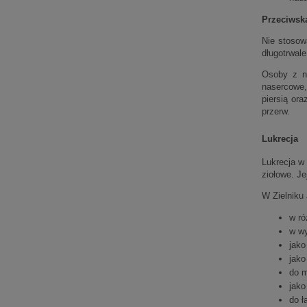
Przeciwska
Nie stosow
długotrwale
Osoby z na
nasercowe,
piersią or
przerw.
Lukrecja
Lukrecja w
ziołowe. Je
W Zielniku 
w ró
w wy
jako
jako
do m
jako
do ł