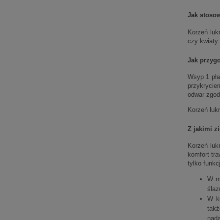
Jak stosow
Korzeń lukr
czy kwiaty.
Jak przygo
Wsyp 1 pła
przykrycie
odwar zgodn
Korzeń lukr
Z jakimi z
Korzeń luk
komfort tra
tylko funkc
W mi
ślaz
W k
takż
nada