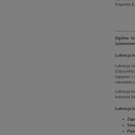
Kopernia 9
Ogólne in
żywienio
Lukrecja k
Lukrecja t
(
Glycyrrhiz
naparów i 
naturalnie 
Lukrecja k
korzenia lu
Lukrecja k
Zap
Sma
Pos