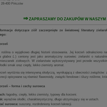
, 28-400 Pińczów
⇒
ZAPRASZAMY DO ZAKUPÓW W NASZYM
formacje dotyczące ziół zaczerpnięte ze światowej literatury ziela
wego:
orzeń
o roślina o wyjątkowo długiej historii stosowania. Jej korzeń odnaleziono
a glabra L.
) ceniony jest jako aromatyczny surowiec zielarski o natural
mieszanek ziołowych. W zielarstwie wykorzystywany jest przede wszystki
słodki smak oraz ciepły, lekko ziemisty aromat.
orzeń wyróżnia się intensywną słodyczą, wynikającą z obecności związków: z
krecji opisywane są również flawonoidy, związki fenolowe i śluzy roślinne, kt
orzeń – forma i cechy surowca
ach:
łagodny, ciepły, lekko ziemisty, typowy dla korzeni.
k:
wyraźnie słodki, charakterystyczny, długo utrzymujący się w ustach.
tać surowca:
suszony, rozdrobniony korzeń lukrecji.