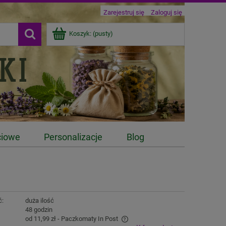
Zarejestruj się
Zaloguj się
Koszyk:
(pusty)
ciowe
Personalizacje
Blog
ć:
duża ilość
:
48 godzin
od 11,99 zł
- Paczkomaty In Post