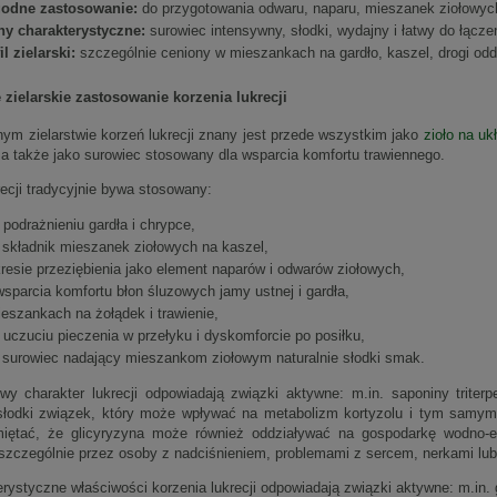
odne zastosowanie:
do przygotowania odwaru, naparu, mieszanek ziołowy
hy charakterystyczne:
surowiec intensywny, słodki, wydajny i łatwy do łączen
il zielarski:
szczególnie ceniony w mieszankach na gardło, kaszel, drogi odd
 zielarskie zastosowanie korzenia lukrecji
nym zielarstwie korzeń lukrecji znany jest przede wszystkim jako
zioło na u
a także jako surowiec stosowany dla wsparcia komfortu trawiennego.
ecji tradycyjnie bywa stosowany:
 podrażnieniu gardła i chrypce,
 składnik mieszanek ziołowych na kaszel,
resie przeziębienia jako element naparów i odwarów ziołowych,
wsparcia komfortu błon śluzowych jamy ustnej i gardła,
eszankach na żołądek i trawienie,
 uczuciu pieczenia w przełyku i dyskomforcie po posiłku,
 surowiec nadający mieszankom ziołowym naturalnie słodki smak.
wy charakter lukrecji odpowiadają związki aktywne: m.in. saponiny triter
 słodki związek, który może wpływać na metabolizm kortyzolu i tym samy
iętać, że glicyryzyna może również oddziaływać na gospodarkę wodno-ele
 szczególnie przez osoby z nadciśnieniem, problemami z sercem, nerkami lu
rystyczne właściwości korzenia lukrecji odpowiadają związki aktywne: m.in. g