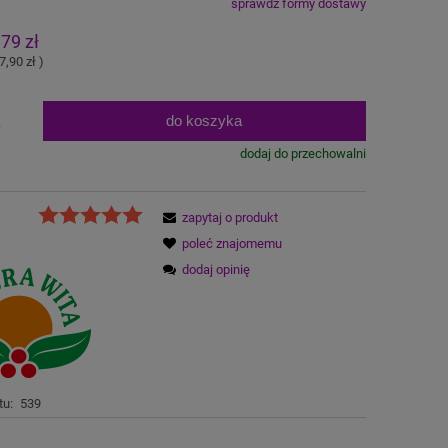
sprawdź formy dostawy
na nie zawiera ewentualnych kosztów
,79 zł
atności
7,90 zł
)
do koszyka
.
dodaj do przechowalni
zapytaj o produkt
poleć znajomemu
dodaj opinię
tu:
539