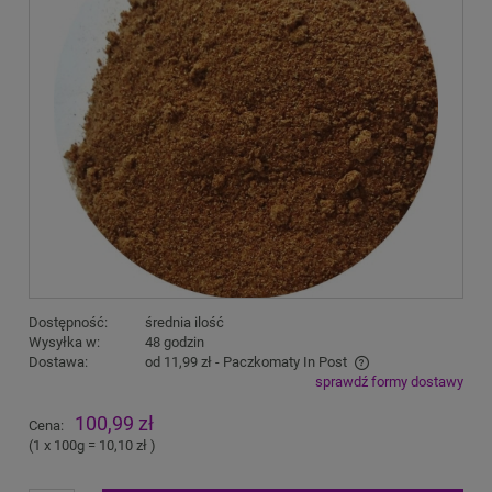
Dostępność:
średnia ilość
Wysyłka w:
48 godzin
Dostawa:
od 11,99 zł
- Paczkomaty In Post
sprawdź formy dostawy
Cena nie zawiera ewentualnych kosztów płatności
100,99 zł
Cena:
(1
x 100g
=
10,10 zł
)