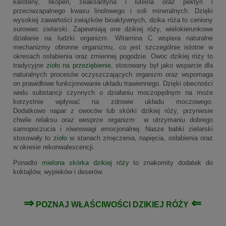
karoteny, likopen, zeaksantyna i luteina oraz pektyn i
przeciwzapalnego kwasu linolowego i soli mineralnych. Dzięki
wysokiej zawartości związków bioaktywnych, dzika róża to ceniony
surowiec zielarski. Zapewniają one dzikiej róży, wielokierunkowe
działanie na ludzki organizm. Witamina C wspiera naturalne
mechanizmy obronne organizmu, co jest szczególnie istotne w
okresach osłabienia oraz zmiennej pogodzie. Owoc dzikiej róży to
tradycyjne
zioło na przeziębienie
, stosowany był jako wsparcie dla
naturalnych procesów oczyszczających organizm oraz wspomaga
on prawidłowe funkcjonowanie układu trawiennego. Dzięki obecności
wielu substancji czynnych o działaniu moczopędnym na może
korzystnie wpływać na zdrowie układu moczowego.
Dodatkowo napar z owoców lub skórki dzikiej róży, przyniesie
chwile relaksu oraz wesprze organizm w utrzymaniu dobrego
samopoczucia i równowagi emocjonalnej. Nasze babki zielarski
stosowały to
zioło
w stanach zmęczenia, napięcia, osłabienia oraz
w okresie rekonwalescencji.
Ponadto
mielona skórka dzikiej róży
to znakomity dodatek do
koktajlów, wypieków i deserów.
⇒
⇐
POZNAJ
WŁAŚCIWOŚCI DZIKIEJ RÓŻY