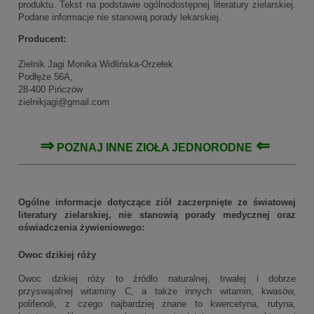
produktu. Tekst na podstawie ogólnodostępnej literatury zielarskiej.
Podane informacje nie stanowią porady lekarskiej.
Producent:
Zielnik Jagi Monika Widlińska-Orzełek
Podłęże 56A,
28-400 Pińczów
zielnikjagi@gmail.com
⇒
⇐
POZNAJ INNE
ZIOŁA JEDNORODNE
Ogólne informacje dotyczące ziół zaczerpnięte ze światowej
literatury zielarskiej, nie stanowią porady medycznej oraz
oświadczenia żywieniowego:
Owoc dzikiej róży
Owoc dzikiej róży to źródło naturalnej, trwałej i dobrze
przyswajalnej witaminy C, a także innych witamin, kwasów,
polifenoli, z czego najbardziej znane to kwercetyna, rutyna,