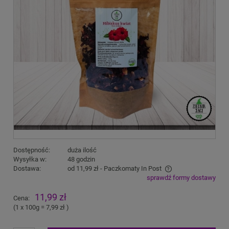
Dostępność:
duża ilość
Wysyłka w:
48 godzin
Dostawa:
od 11,99 zł
- Paczkomaty In Post
sprawdź formy dostawy
Cena nie zawiera ewentualnych kosztów płatności
11,99 zł
Cena:
(1
x 100g
=
7,99 zł
)