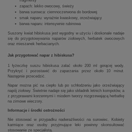
fragmenty
zapach: lekko owocowy, świeży
barwa surowca: ciemnoczerwona do bordowej
smak naparu: wyraźnie kwaskowy, orzeźwiający
barwa naparu: intensywnie rubinowa
Suszony kwiat hibiskusa jest wygodny w użyciu i doskonale nadaje
się do przygotowywania naparów ziołowych, herbatek owocowych
oraz mieszanek herbacianych.
Jak przygotować napar z hibiskusa?
1 łyżeczkę suszu hibiskusa zalać około 200 ml gorącej wody.
Przykryć i pozostawić do zaparzania przez około 10 minut.
Następnie przecedzić.
Napar można pić na ciepło lub po schłodzeniu jako orzeźwiający
napój ziołowy. Świetnie nadaje się jako składnik letnich kompotów, a
z przyprawami korzennymi i miodem tworzy rozgrzewającą herbatkę
na zimowe wieczory.
Informacje i środki ostrożności
Nie stosować w przypadku nadwrażliwości na surowiec. Kobiety
karmiące oraz osoby przyjmujące leki powinny skonsultować
stosowanie ze specjalistą.