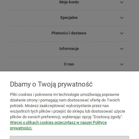
Moje konto
Specjalne
Płatności i dostawa
Informacje
O nas
Dbamy o Twoją prywatność
Copyright Zielnik Jagi
Pliki cookies i pokrewne im technologie umożliwiają poprawne
Mazidła, maści, oleje lecznicze
Olejki
Olejki eteryczne
Olejki
działanie strony i pomagają nam dostosować ofertę do Twoich
pielęgnacyjne
Kosmetyki
Biomika
Black for White
potrzeb. Możesz zaakceptować wykorzystanie przez nas
Medicprogress
Sól do kąpieli
Zioła do kąpieli
Susze, herbatki
wszystkich tych plików i przejść do sklepu lub dostosować użycie
ziołowe i owocowe
Zioła jednorodne
Mieszanki ziołowe
Zioła
plików do swoich preferencji, wybierając opcję "Dostosuj zgody".
mielone
Mieszanki owocowo-ziołowe
Herbatki funkcjonalne
Więcej o plikach cookies przeczytasz w naszej Polityce
Zioła na trawienie i wzdęcia
Zioła na odchudzanie
Zioła na
prywatności.
oczyszczenie organizmu
Zioła na odporność
Zioła na
przeziębienie
Zioła uspokajające i na relaks
Zioła na pamięć,