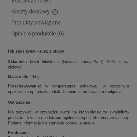
Bezpieczeństwo
Koszty dostawy
Cena nie zawiera ewentualnych kosztów płatności
Produkty powiązane
Opinie o produkcie (0)
Hibiskus kwiat - susz ziołowy
Składniki:
kwiat hibiskusa (
hibiscus sabdariffa
l) 100% (susz
ziołowy)
Masa netto:
150g
Przechowywanie:
w temperaturze pokojowej, w szczelnym
opakowaniu np. puszka, słoik. Chronić przed światłem i wilgocią.
Ostrzeżenie:
Nie zażywać, w przypadku alergii na którykolwiek ze składników
produktu. Tekst na podstawie ogólnodostępnej literatury zielarskiej.
Podane informacje nie stanowią porady lekarskiej.
Producent: