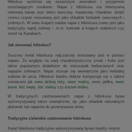
Hibiskus wyróżnia się wyrazistym aromatem i przyjemnie
orzeźwiającym smakiem. Napar z hibiskusa ma intensywną
rubinową barwę oraz lekko owocowy, kwaskowy charakter, dzięki
czemu często stosowany jest jako składnik herbatek owocowych i
ziołowych. W wielu krajach świata napar z hibiskusa znany jest jako
tradycyjny napój ziołowy – m.in. karkade w krajach arabskich czy
sorrel na Karaibach.
Jak stosować hibiskus?
Suszony kwiat hibiskusa najczęściej stosowany jest w postaci
naparu. Ze względu na swój charakterystyczny smak i kolor jest
także popularnym dodatkiem do mieszanek herbacianych oraz
napojów ziołowych. Napar stosuje się wewnętrznie jako herbatkę
ziołowa do picia. Hibiskus bardzo dobrze komponuje się z takimi
surowcami jak
owoc dzikiej róży,
owoc maliny
, owoc jabłka,
owoc
aronii
,
liść mięty
,
liść melisy
czy
korzeń imbiru
.
W tradycyjnych zastosowaniach napar z hibiskusa bywa
wykorzystywany także zewnętrznie, np. jako składnik naturalnych
płukanek lub naparów do przemywania skóry.
Tradycyjne zielarskie zastosowanie hibiskusa
Kwiat hibiskusa tradycyjnie wykorzystywany bywa między innymi: