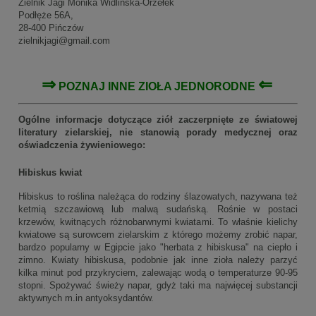
Zielnik Jagi Monika Widlińska-Orzełek
Podłęże 56A,
28-400 Pińczów
zielnikjagi@gmail.com
⇒
⇐
POZNAJ INNE
ZIOŁA JEDNORODNE
Ogólne informacje dotyczące ziół zaczerpnięte ze światowej
literatury zielarskiej, nie stanowią porady medycznej oraz
oświadczenia żywieniowego:
Hibiskus kwiat
Hibiskus to roślina należąca do rodziny ślazowatych, nazywana też
ketmią szczawiową lub malwą sudańską. Rośnie w postaci
krzewów, kwitnących różnobarwnymi kwiatami. To właśnie kielichy
kwiatowe są surowcem zielarskim z którego możemy zrobić napar,
bardzo popularny w Egipcie jako "herbata z hibiskusa" na ciepło i
zimno. Kwiaty hibiskusa, podobnie jak inne zioła należy parzyć
kilka minut pod przykryciem, zalewając wodą o temperaturze 90-95
stopni. Spożywać świeży napar, gdyż taki ma najwięcej substancji
aktywnych m.in antyoksydantów.