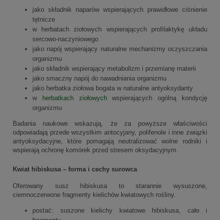
jako składnik naparów wspierających prawidłowe ciśnienie
tętnicze
w herbatach ziołowych wspierających profilaktykę układu
sercowo-naczyniowego
jako napój wspierający naturalne mechanizmy oczyszczania
organizmu
jako składnik wspierający metabolizm i przemianę materii
jako smaczny napój do nawadniania organizmu
jako herbatka ziołowa bogata w naturalne antyoksydanty
w
herbatkach ziołowych
wspierających ogólną kondycję
organizmu
Badania naukowe wskazują, że za powyższe właściwości
odpowiadają przede wszystkim antocyjany, polifenole i inne związki
antyoksydacyjne, które pomagają neutralizować wolne rodniki i
wspierają ochronę komórek przed stresem oksydacyjnym.
Kwiat hibiskusa – forma i cechy surowca
Oferowany susz hibiskusa to starannie wysuszone,
ciemnoczerwone fragmenty kielichów kwiatowych rośliny.
postać: suszone kielichy kwiatowe hibiskusa, całe i