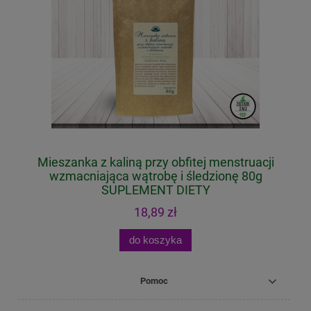
Mieszanka z kaliną przy obfitej menstruacji
Z
T
wzmacniająca wątrobę i śledzionę 80g
SUPLEMENT DIETY
18,89 zł
do koszyka
Pomoc